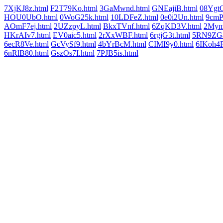
7XjKJ8z.html
F2T79Ko.html
3GaMwnd.html
GNEajiB.html
08YgtC
HOU0UbO.html
0WoG25k.html
10LDFeZ.html
0e0i2Un.html
9cmP
AOmF7ej.html
2UZzpyL.html
BkxTVnf.html
6ZqKD3V.html
2Mynz
HKrAIv7.html
EV0aic5.html
2rXxWBF.html
6rgjG3t.html
5RN9ZGa
6ecR8Ve.html
GcVySf9.html
4bYrBcM.html
CIMI9y0.html
6IKoh4R
6nRlB80.html
GszOs7I.html
7PJB5is.html