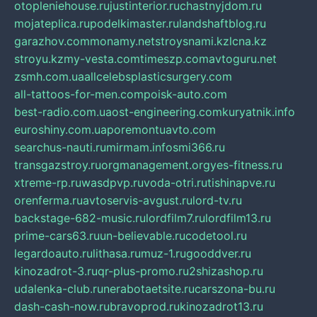
otopleniehouse.ru
justinterior.ru
chastnyjdom.ru
mojateplica.ru
podelkimaster.ru
landshaftblog.ru
garazhov.com
monamy.net
stroysnami.kz
lcna.kz
stroyu.kz
my-vesta.com
timeszp.com
avtoguru.net
zsmh.com.ua
allcelebsplasticsurgery.com
all-tattoos-for-men.com
poisk-auto.com
best-radio.com.ua
ost-engineering.com
kuryatnik.info
euroshiny.com.ua
poremontuavto.com
searchus-nauti.ru
mirmam.info
smi366.ru
transgazstroy.ru
orgmanagement.org
yes-fitness.ru
xtreme-rp.ru
wasdpvp.ru
voda-otri.ru
tishinapve.ru
orenferma.ru
avtoservis-avgust.ru
lord-tv.ru
backstage-682-music.ru
lordfilm7.ru
lordfilm13.ru
prime-cars63.ru
un-believable.ru
codetool.ru
legardoauto.ru
lithasa.ru
muz-1.ru
gooddver.ru
kinozadrot-3.ru
qr-plus-promo.ru
2shizashop.ru
udalenka-club.ru
nerabotaetsite.ru
carszona-bu.ru
dash-cash-now.ru
bravoprod.ru
kinozadrot13.ru