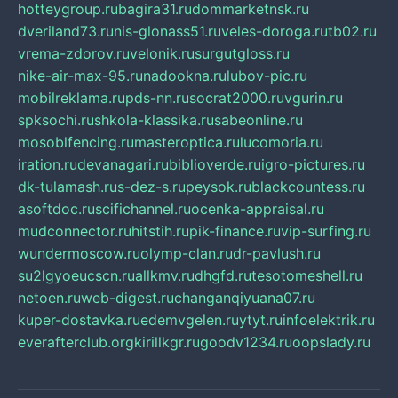
hotteygroup.ru
bagira31.ru
dommarketnsk.ru
dveriland73.ru
nis-glonass51.ru
veles-doroga.ru
tb02.ru
vrema-zdorov.ru
velonik.ru
surgutgloss.ru
nike-air-max-95.ru
nadookna.ru
lubov-pic.ru
mobilreklama.ru
pds-nn.ru
socrat2000.ru
vgurin.ru
spksochi.ru
shkola-klassika.ru
sabeonline.ru
mosoblfencing.ru
masteroptica.ru
lucomoria.ru
iration.ru
devanagari.ru
biblioverde.ru
igro-pictures.ru
dk-tulamash.ru
s-dez-s.ru
peysok.ru
blackcountess.ru
asoftdoc.ru
scifichannel.ru
ocenka-appraisal.ru
mudconnector.ru
hitstih.ru
pik-finance.ru
vip-surfing.ru
wundermoscow.ru
olymp-clan.ru
dr-pavlush.ru
su2lgyoeucscn.ru
allkmv.ru
dhgfd.ru
tesotomeshell.ru
netoen.ru
web-digest.ru
changanqiyuana07.ru
kuper-dostavka.ru
edemvgelen.ru
ytyt.ru
infoelektrik.ru
everafterclub.org
kirillkgr.ru
goodv1234.ru
oopslady.ru