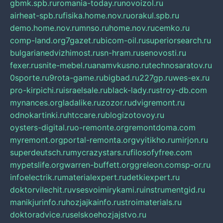
gbmk.spb.ru
romania-today.ru
novoizol.ru
airheat-spb.ru
fisika.home.nov.ru
orakul.spb.ru
demo.home.nov.ru
mnso.ru
home.nov.ru
cemko.ru
comp-land.org
7gazet.ru
bicom-oil.ru
superiorsearch.ru
bulgarianedvizhimost.ru
sn-hram.ru
senovosti.ru
fexer.ru
snite-mebel.ru
anamvkusno.ru
technosaratov.ru
0sporte.ru
9rota-game.ru
bigbad.ru
227gp.ru
wes-ex.ru
pro-kirpichi.ru
israelsale.ru
black-lady.ru
stroy-db.com
mynances.org
ladalike.ru
zozor.ru
dvigremont.ru
odnokartinki.ru
htccare.ru
blogizotovoy.ru
oysters-digital.ru
o-remonte.org
remontdoma.com
myremont.org
portal-remonta.org
vyitikho.ru
mirjon.ru
superdeutsch.ru
mycrazystars.ru
filosofyfree.com
mypetslife.org
warren-buffett.org
greleon.com
sp-or.ru
infoelectrik.ru
materialexpert.ru
detkiexpert.ru
doktorvilechit.ru
vsesvoimirykami.ru
instrumentgid.ru
manikjurinfo.ru
hozjajkainfo.ru
stroimaterials.ru
doktoradvice.ru
selskoehozjajstvo.ru