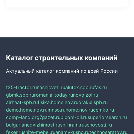
Каталог строительных компаний
Актуальный каталог компаний по всей России
t25-tractor.ru
nashicveti.ru
alutex.spb.ru
fas.ru
gbmk.spb.ru
romania-today.ru
novoizol.ru
airheat-spb.ru
fisika.home.nov.ru
orakul.spb.ru
demo.home.nov.ru
mnso.ru
home.nov.ru
cemko.ru
comp-land.org
7gazet.ru
bicom-oil.ru
superiorsearch.ru
bulgarianedvizhimost.ru
sn-hram.ru
senovosti.ru
fexer.ru
snite-mebel.ru
anamvkusno.ru
technosaratov.ru