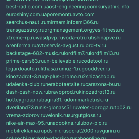
best-radio.com.ua
ost-engineering.com
kuryatnik.info
euroshiny.com.ua
poremontuavto.com
searchus-nauti.ru
mirmam.info
smi366.ru
transgazstroy.ru
orgmanagement.org
yes-fitness.ru
xtreme-rp.ru
wasdpvp.ru
voda-otri.ru
tishinapve.ru
orenferma.ru
avtoservis-avgust.ru
lord-tv.ru
backstage-682-music.ru
lordfilm7.ru
lordfilm13.ru
prime-cars63.ru
un-believable.ru
codetool.ru
legardoauto.ru
lithasa.ru
muz-1.ru
gooddver.ru
kinozadrot-3.ru
qr-plus-promo.ru
2shizashop.ru
udalenka-club.ru
nerabotaetsite.ru
carszona-bu.ru
dash-cash-now.ru
bravoprod.ru
kinozadrot13.ru
hotteygroup.ru
bagira31.ru
dommarketnsk.ru
dveriland73.ru
nis-glonass51.ru
veles-doroga.ru
tb02.ru
vrema-zdorov.ru
velonik.ru
surgutgloss.ru
nike-air-max-95.ru
nadookna.ru
lubov-pic.ru
mobilreklama.ru
pds-nn.ru
socrat2000.ru
vgurin.ru
spksochi.ru
shkola-klassika.ru
sabeonline.ru