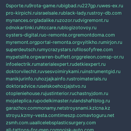
0sporte.ru
9rota-game.ru
bigbad.ru
227gp.ru
wes-ex.ru
pro-kirpichi.ru
israelsale.ru
black-lady.ru
stroy-db.com
mynances.org
ladalike.ru
zozor.ru
dvigremont.ru
odnokartinki.ru
htccare.ru
blogizotovoy.ru
oysters-digital.ru
o-remonte.org
remontdoma.com
myremont.org
portal-remonta.org
vyitikho.ru
mirjon.ru
superdeutsch.ru
mycrazystars.ru
filosofyfree.com
mypetslife.org
warren-buffett.org
greleon.com
sp-or.ru
infoelectrik.ru
materialexpert.ru
detkiexpert.ru
doktorvilechit.ru
vsesvoimirykami.ru
instrumentgid.ru
manikjurinfo.ru
hozjajkainfo.ru
stroimaterials.ru
doktoradvice.ru
selskoehozjajstvo.ru
otopleniehouse.ru
justinterior.ru
chastnyjdom.ru
mojateplica.ru
podelkimaster.ru
landshaftblog.ru
garazhov.com
monamy.net
stroysnami.kz
lcna.kz
stroyu.kz
my-vesta.com
timeszp.com
avtoguru.net
zsmh.com.ua
allcelebsplasticsurgery.com
all-tattoos-for-men.com
poisk-auto.com