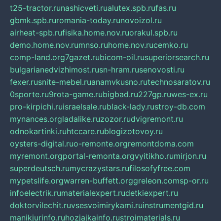
t25-tractor.ru
nashicveti.ru
alutex.spb.ru
fas.ru
gbmk.spb.ru
romania-today.ru
novoizol.ru
airheat-spb.ru
fisika.home.nov.ru
orakul.spb.ru
demo.home.nov.ru
mnso.ru
home.nov.ru
cemko.ru
comp-land.org
7gazet.ru
bicom-oil.ru
superiorsearch.ru
bulgarianedvizhimost.ru
sn-hram.ru
senovosti.ru
fexer.ru
snite-mebel.ru
anamvkusno.ru
technosaratov.ru
0sporte.ru
9rota-game.ru
bigbad.ru
227gp.ru
wes-ex.ru
pro-kirpichi.ru
israelsale.ru
black-lady.ru
stroy-db.com
mynances.org
ladalike.ru
zozor.ru
dvigremont.ru
odnokartinki.ru
htccare.ru
blogizotovoy.ru
oysters-digital.ru
o-remonte.org
remontdoma.com
myremont.org
portal-remonta.org
vyitikho.ru
mirjon.ru
superdeutsch.ru
mycrazystars.ru
filosofyfree.com
mypetslife.org
warren-buffett.org
greleon.com
sp-or.ru
infoelectrik.ru
materialexpert.ru
detkiexpert.ru
doktorvilechit.ru
vsesvoimirykami.ru
instrumentgid.ru
manikjurinfo.ru
hozjajkainfo.ru
stroimaterials.ru