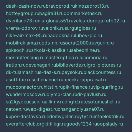
dash-cash-now.ru
bravoprod.ru
kinozadrot13.ru
hotteygroup.ru
bagira31.ru
dommarketnsk.ru
dveriland73.ru
nis-glonass51.ru
veles-doroga.ru
tb02.ru
vrema-zdorov.ru
velonik.ru
surgutgloss.ru
nike-air-max-95.ru
nadookna.ru
lubov-pic.ru
mobilreklama.ru
pds-nn.ru
socrat2000.ru
vgurin.ru
spksochi.ru
shkola-klassika.ru
sabeonline.ru
mosoblfencing.ru
masteroptica.ru
lucomoria.ru
iration.ru
devanagari.ru
biblioverde.ru
igro-pictures.ru
dk-tulamash.ru
s-dez-s.ru
peysok.ru
blackcountess.ru
asoftdoc.ru
scifichannel.ru
ocenka-appraisal.ru
mudconnector.ru
hitstih.ru
pik-finance.ru
vip-surfing.ru
wundermoscow.ru
olymp-clan.ru
dr-pavlush.ru
su2lgyoeucscn.ru
allkmv.ru
dhgfd.ru
tesotomeshell.ru
netoen.ru
web-digest.ru
changanqiyuana07.ru
kuper-dostavka.ru
edemvgelen.ru
ytyt.ru
infoelektrik.ru
everafterclub.org
kirillkgr.ru
goodv1234.ru
oopslady.ru