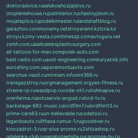
doktoradvice.ru
selskoehozjajstvo.ru
otopleniehouse.ru
justinterior.ru
chastnyjdom.ru
mojateplica.ru
podelkimaster.ru
landshaftblog.ru
garazhov.com
monamy.net
stroysnami.kz
lcna.kz
stroyu.kz
my-vesta.com
timeszp.com
avtoguru.net
zsmh.com.ua
allcelebsplasticsurgery.com
all-tattoos-for-men.com
poisk-auto.com
best-radio.com.ua
ost-engineering.com
kuryatnik.info
euroshiny.com.ua
poremontuavto.com
searchus-nauti.ru
mirmam.info
smi366.ru
transgazstroy.ru
orgmanagement.org
yes-fitness.ru
xtreme-rp.ru
wasdpvp.ru
voda-otri.ru
tishinapve.ru
orenferma.ru
avtoservis-avgust.ru
lord-tv.ru
backstage-682-music.ru
lordfilm7.ru
lordfilm13.ru
prime-cars63.ru
un-believable.ru
codetool.ru
legardoauto.ru
lithasa.ru
muz-1.ru
gooddver.ru
kinozadrot-3.ru
qr-plus-promo.ru
2shizashop.ru
udalenka-club.ru
nerabotaetsite.ru
carszona-bu.ru