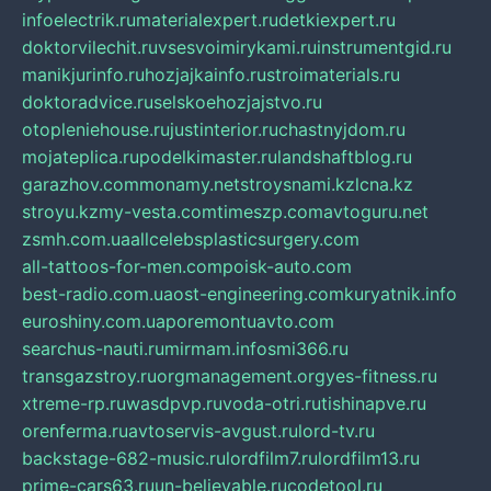
infoelectrik.ru
materialexpert.ru
detkiexpert.ru
doktorvilechit.ru
vsesvoimirykami.ru
instrumentgid.ru
manikjurinfo.ru
hozjajkainfo.ru
stroimaterials.ru
doktoradvice.ru
selskoehozjajstvo.ru
otopleniehouse.ru
justinterior.ru
chastnyjdom.ru
mojateplica.ru
podelkimaster.ru
landshaftblog.ru
garazhov.com
monamy.net
stroysnami.kz
lcna.kz
stroyu.kz
my-vesta.com
timeszp.com
avtoguru.net
zsmh.com.ua
allcelebsplasticsurgery.com
all-tattoos-for-men.com
poisk-auto.com
best-radio.com.ua
ost-engineering.com
kuryatnik.info
euroshiny.com.ua
poremontuavto.com
searchus-nauti.ru
mirmam.info
smi366.ru
transgazstroy.ru
orgmanagement.org
yes-fitness.ru
xtreme-rp.ru
wasdpvp.ru
voda-otri.ru
tishinapve.ru
orenferma.ru
avtoservis-avgust.ru
lord-tv.ru
backstage-682-music.ru
lordfilm7.ru
lordfilm13.ru
prime-cars63.ru
un-believable.ru
codetool.ru