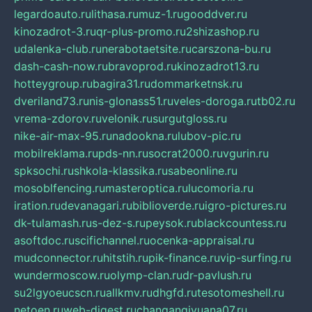
legardoauto.ru
lithasa.ru
muz-1.ru
gooddver.ru
kinozadrot-3.ru
qr-plus-promo.ru
2shizashop.ru
udalenka-club.ru
nerabotaetsite.ru
carszona-bu.ru
dash-cash-now.ru
bravoprod.ru
kinozadrot13.ru
hotteygroup.ru
bagira31.ru
dommarketnsk.ru
dveriland73.ru
nis-glonass51.ru
veles-doroga.ru
tb02.ru
vrema-zdorov.ru
velonik.ru
surgutgloss.ru
nike-air-max-95.ru
nadookna.ru
lubov-pic.ru
mobilreklama.ru
pds-nn.ru
socrat2000.ru
vgurin.ru
spksochi.ru
shkola-klassika.ru
sabeonline.ru
mosoblfencing.ru
masteroptica.ru
lucomoria.ru
iration.ru
devanagari.ru
biblioverde.ru
igro-pictures.ru
dk-tulamash.ru
s-dez-s.ru
peysok.ru
blackcountess.ru
asoftdoc.ru
scifichannel.ru
ocenka-appraisal.ru
mudconnector.ru
hitstih.ru
pik-finance.ru
vip-surfing.ru
wundermoscow.ru
olymp-clan.ru
dr-pavlush.ru
su2lgyoeucscn.ru
allkmv.ru
dhgfd.ru
tesotomeshell.ru
netoen.ru
web-digest.ru
changanqiyuana07.ru