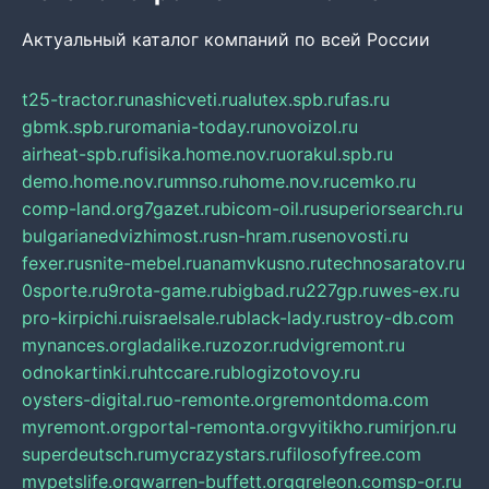
Актуальный каталог компаний по всей России
t25-tractor.ru
nashicveti.ru
alutex.spb.ru
fas.ru
gbmk.spb.ru
romania-today.ru
novoizol.ru
airheat-spb.ru
fisika.home.nov.ru
orakul.spb.ru
demo.home.nov.ru
mnso.ru
home.nov.ru
cemko.ru
comp-land.org
7gazet.ru
bicom-oil.ru
superiorsearch.ru
bulgarianedvizhimost.ru
sn-hram.ru
senovosti.ru
fexer.ru
snite-mebel.ru
anamvkusno.ru
technosaratov.ru
0sporte.ru
9rota-game.ru
bigbad.ru
227gp.ru
wes-ex.ru
pro-kirpichi.ru
israelsale.ru
black-lady.ru
stroy-db.com
mynances.org
ladalike.ru
zozor.ru
dvigremont.ru
odnokartinki.ru
htccare.ru
blogizotovoy.ru
oysters-digital.ru
o-remonte.org
remontdoma.com
myremont.org
portal-remonta.org
vyitikho.ru
mirjon.ru
superdeutsch.ru
mycrazystars.ru
filosofyfree.com
mypetslife.org
warren-buffett.org
greleon.com
sp-or.ru