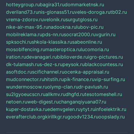
hotteygroup.ru
bagira31.ru
dommarketnsk.ru
dveriland73.ru
nis-glonass51.ru
veles-doroga.ru
tb02.ru
vrema-zdorov.ru
velonik.ru
surgutgloss.ru
nike-air-max-95.ru
nadookna.ru
lubov-pic.ru
mobilreklama.ru
pds-nn.ru
socrat2000.ru
vgurin.ru
spksochi.ru
shkola-klassika.ru
sabeonline.ru
mosoblfencing.ru
masteroptica.ru
lucomoria.ru
iration.ru
devanagari.ru
biblioverde.ru
igro-pictures.ru
dk-tulamash.ru
s-dez-s.ru
peysok.ru
blackcountess.ru
asoftdoc.ru
scifichannel.ru
ocenka-appraisal.ru
mudconnector.ru
hitstih.ru
pik-finance.ru
vip-surfing.ru
wundermoscow.ru
olymp-clan.ru
dr-pavlush.ru
su2lgyoeucscn.ru
allkmv.ru
dhgfd.ru
tesotomeshell.ru
netoen.ru
web-digest.ru
changanqiyuana07.ru
kuper-dostavka.ru
edemvgelen.ru
ytyt.ru
infoelektrik.ru
everafterclub.org
kirillkgr.ru
goodv1234.ru
oopslady.ru