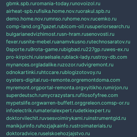
gbmk.spb.ru
romania-today.ru
novoizol.ru
airheat-spb.ru
fisika.home.nov.ru
orakul.spb.ru
demo.home.nov.ru
mnso.ru
home.nov.ru
cemko.ru
comp-land.org
7gazet.ru
bicom-oil.ru
superiorsearch.ru
bulgarianedvizhimost.ru
sn-hram.ru
senovosti.ru
fexer.ru
snite-mebel.ru
anamvkusno.ru
technosaratov.ru
0sporte.ru
9rota-game.ru
bigbad.ru
227gp.ru
wes-ex.ru
pro-kirpichi.ru
israelsale.ru
black-lady.ru
stroy-db.com
mynances.org
ladalike.ru
zozor.ru
dvigremont.ru
odnokartinki.ru
htccare.ru
blogizotovoy.ru
oysters-digital.ru
o-remonte.org
remontdoma.com
myremont.org
portal-remonta.org
vyitikho.ru
mirjon.ru
superdeutsch.ru
mycrazystars.ru
filosofyfree.com
mypetslife.org
warren-buffett.org
greleon.com
sp-or.ru
infoelectrik.ru
materialexpert.ru
detkiexpert.ru
doktorvilechit.ru
vsesvoimirykami.ru
instrumentgid.ru
manikjurinfo.ru
hozjajkainfo.ru
stroimaterials.ru
doktoradvice.ru
selskoehozjajstvo.ru