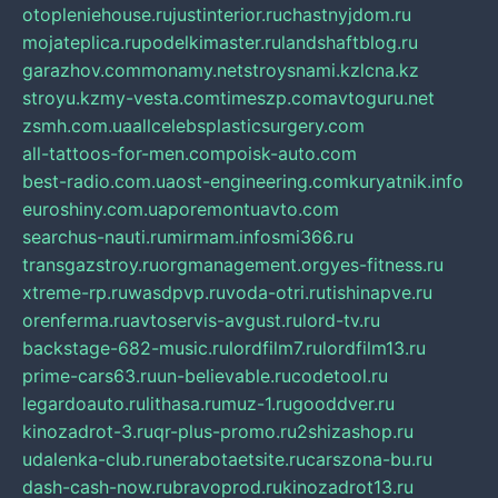
otopleniehouse.ru
justinterior.ru
chastnyjdom.ru
mojateplica.ru
podelkimaster.ru
landshaftblog.ru
garazhov.com
monamy.net
stroysnami.kz
lcna.kz
stroyu.kz
my-vesta.com
timeszp.com
avtoguru.net
zsmh.com.ua
allcelebsplasticsurgery.com
all-tattoos-for-men.com
poisk-auto.com
best-radio.com.ua
ost-engineering.com
kuryatnik.info
euroshiny.com.ua
poremontuavto.com
searchus-nauti.ru
mirmam.info
smi366.ru
transgazstroy.ru
orgmanagement.org
yes-fitness.ru
xtreme-rp.ru
wasdpvp.ru
voda-otri.ru
tishinapve.ru
orenferma.ru
avtoservis-avgust.ru
lord-tv.ru
backstage-682-music.ru
lordfilm7.ru
lordfilm13.ru
prime-cars63.ru
un-believable.ru
codetool.ru
legardoauto.ru
lithasa.ru
muz-1.ru
gooddver.ru
kinozadrot-3.ru
qr-plus-promo.ru
2shizashop.ru
udalenka-club.ru
nerabotaetsite.ru
carszona-bu.ru
dash-cash-now.ru
bravoprod.ru
kinozadrot13.ru