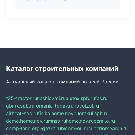
Каталог строительных компаний
Актуальный каталог компаний по всей России
t25-tractor.ru
nashicveti.ru
alutex.spb.ru
fas.ru
gbmk.spb.ru
romania-today.ru
novoizol.ru
airheat-spb.ru
fisika.home.nov.ru
orakul.spb.ru
demo.home.nov.ru
mnso.ru
home.nov.ru
cemko.ru
comp-land.org
7gazet.ru
bicom-oil.ru
superiorsearch.ru