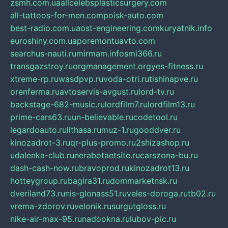
zsmh.com.ua
allcelebsplasticsurgery.com
all-tattoos-for-men.com
poisk-auto.com
best-radio.com.ua
ost-engineering.com
kuryatnik.info
euroshiny.com.ua
poremontuavto.com
searchus-nauti.ru
mirmam.info
smi366.ru
transgazstroy.ru
orgmanagement.org
yes-fitness.ru
xtreme-rp.ru
wasdpvp.ru
voda-otri.ru
tishinapve.ru
orenferma.ru
avtoservis-avgust.ru
lord-tv.ru
backstage-682-music.ru
lordfilm7.ru
lordfilm13.ru
prime-cars63.ru
un-believable.ru
codetool.ru
legardoauto.ru
lithasa.ru
muz-1.ru
gooddver.ru
kinozadrot-3.ru
qr-plus-promo.ru
2shizashop.ru
udalenka-club.ru
nerabotaetsite.ru
carszona-bu.ru
dash-cash-now.ru
bravoprod.ru
kinozadrot13.ru
hotteygroup.ru
bagira31.ru
dommarketnsk.ru
dveriland73.ru
nis-glonass51.ru
veles-doroga.ru
tb02.ru
vrema-zdorov.ru
velonik.ru
surgutgloss.ru
nike-air-max-95.ru
nadookna.ru
lubov-pic.ru