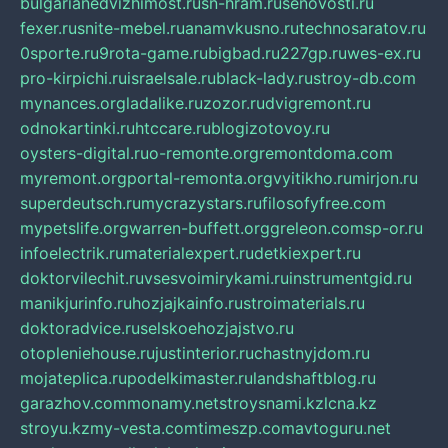
bulgarianedvizhimost.ru
sn-hram.ru
senovosti.ru
fexer.ru
snite-mebel.ru
anamvkusno.ru
technosaratov.ru
0sporte.ru
9rota-game.ru
bigbad.ru
227gp.ru
wes-ex.ru
pro-kirpichi.ru
israelsale.ru
black-lady.ru
stroy-db.com
mynances.org
ladalike.ru
zozor.ru
dvigremont.ru
odnokartinki.ru
htccare.ru
blogizotovoy.ru
oysters-digital.ru
o-remonte.org
remontdoma.com
myremont.org
portal-remonta.org
vyitikho.ru
mirjon.ru
superdeutsch.ru
mycrazystars.ru
filosofyfree.com
mypetslife.org
warren-buffett.org
greleon.com
sp-or.ru
infoelectrik.ru
materialexpert.ru
detkiexpert.ru
doktorvilechit.ru
vsesvoimirykami.ru
instrumentgid.ru
manikjurinfo.ru
hozjajkainfo.ru
stroimaterials.ru
doktoradvice.ru
selskoehozjajstvo.ru
otopleniehouse.ru
justinterior.ru
chastnyjdom.ru
mojateplica.ru
podelkimaster.ru
landshaftblog.ru
garazhov.com
monamy.net
stroysnami.kz
lcna.kz
stroyu.kz
my-vesta.com
timeszp.com
avtoguru.net