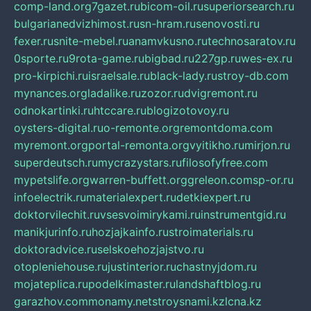
comp-land.org
7gazet.ru
bicom-oil.ru
superiorsearch.ru
bulgarianedvizhimost.ru
sn-hram.ru
senovosti.ru
fexer.ru
snite-mebel.ru
anamvkusno.ru
technosaratov.ru
0sporte.ru
9rota-game.ru
bigbad.ru
227gp.ru
wes-ex.ru
pro-kirpichi.ru
israelsale.ru
black-lady.ru
stroy-db.com
mynances.org
ladalike.ru
zozor.ru
dvigremont.ru
odnokartinki.ru
htccare.ru
blogizotovoy.ru
oysters-digital.ru
o-remonte.org
remontdoma.com
myremont.org
portal-remonta.org
vyitikho.ru
mirjon.ru
superdeutsch.ru
mycrazystars.ru
filosofyfree.com
mypetslife.org
warren-buffett.org
greleon.com
sp-or.ru
infoelectrik.ru
materialexpert.ru
detkiexpert.ru
doktorvilechit.ru
vsesvoimirykami.ru
instrumentgid.ru
manikjurinfo.ru
hozjajkainfo.ru
stroimaterials.ru
doktoradvice.ru
selskoehozjajstvo.ru
otopleniehouse.ru
justinterior.ru
chastnyjdom.ru
mojateplica.ru
podelkimaster.ru
landshaftblog.ru
garazhov.com
monamy.net
stroysnami.kz
lcna.kz