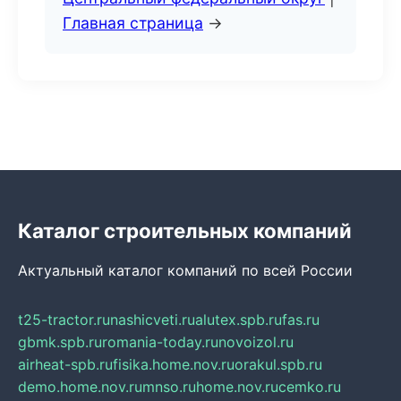
Главная страница
→
Каталог строительных компаний
Актуальный каталог компаний по всей России
t25-tractor.ru
nashicveti.ru
alutex.spb.ru
fas.ru
gbmk.spb.ru
romania-today.ru
novoizol.ru
airheat-spb.ru
fisika.home.nov.ru
orakul.spb.ru
demo.home.nov.ru
mnso.ru
home.nov.ru
cemko.ru