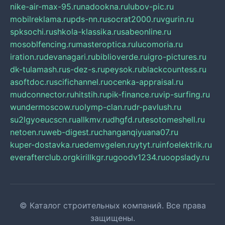
nike-air-max-95.ru
nadookna.ru
lubov-pic.ru
mobilreklama.ru
pds-nn.ru
socrat2000.ru
vgurin.ru
spksochi.ru
shkola-klassika.ru
sabeonline.ru
mosoblfencing.ru
masteroptica.ru
lucomoria.ru
iration.ru
devanagari.ru
biblioverde.ru
igro-pictures.ru
dk-tulamash.ru
s-dez-s.ru
peysok.ru
blackcountess.ru
asoftdoc.ru
scifichannel.ru
ocenka-appraisal.ru
mudconnector.ru
hitstih.ru
pik-finance.ru
vip-surfing.ru
wundermoscow.ru
olymp-clan.ru
dr-pavlush.ru
su2lgyoeucscn.ru
allkmv.ru
dhgfd.ru
tesotomeshell.ru
netoen.ru
web-digest.ru
changanqiyuana07.ru
kuper-dostavka.ru
edemvgelen.ru
ytyt.ru
infoelektrik.ru
everafterclub.org
kirillkgr.ru
goodv1234.ru
oopslady.ru
© Каталог строительных компаний. Все права
защищены.