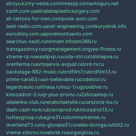
stroyu.kz
my-vesta.com
timeszp.com
avtoguru.net
zsmh.com.ua
allcelebsplasticsurgery.com
all-tattoos-for-men.com
poisk-auto.com
best-radio.com.ua
ost-engineering.com
kuryatnik.info
euroshiny.com.ua
poremontuavto.com
searchus-nauti.ru
mirmam.info
smi366.ru
transgazstroy.ru
orgmanagement.org
yes-fitness.ru
xtreme-rp.ru
wasdpvp.ru
voda-otri.ru
tishinapve.ru
orenferma.ru
avtoservis-avgust.ru
lord-tv.ru
backstage-682-music.ru
lordfilm7.ru
lordfilm13.ru
prime-cars63.ru
un-believable.ru
codetool.ru
legardoauto.ru
lithasa.ru
muz-1.ru
gooddver.ru
kinozadrot-3.ru
qr-plus-promo.ru
2shizashop.ru
udalenka-club.ru
nerabotaetsite.ru
carszona-bu.ru
dash-cash-now.ru
bravoprod.ru
kinozadrot13.ru
hotteygroup.ru
bagira31.ru
dommarketnsk.ru
dveriland73.ru
nis-glonass51.ru
veles-doroga.ru
tb02.ru
vrema-zdorov.ru
velonik.ru
surgutgloss.ru