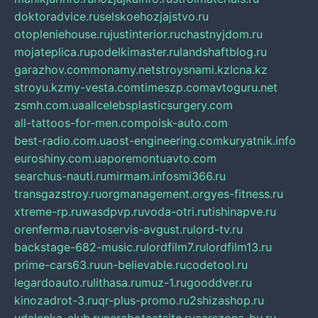
doktoradvice.ru
selskoehozjajstvo.ru
otopleniehouse.ru
justinterior.ru
chastnyjdom.ru
mojateplica.ru
podelkimaster.ru
landshaftblog.ru
garazhov.com
monamy.net
stroysnami.kz
lcna.kz
stroyu.kz
my-vesta.com
timeszp.com
avtoguru.net
zsmh.com.ua
allcelebsplasticsurgery.com
all-tattoos-for-men.com
poisk-auto.com
best-radio.com.ua
ost-engineering.com
kuryatnik.info
euroshiny.com.ua
poremontuavto.com
searchus-nauti.ru
mirmam.info
smi366.ru
transgazstroy.ru
orgmanagement.org
yes-fitness.ru
xtreme-rp.ru
wasdpvp.ru
voda-otri.ru
tishinapve.ru
orenferma.ru
avtoservis-avgust.ru
lord-tv.ru
backstage-682-music.ru
lordfilm7.ru
lordfilm13.ru
prime-cars63.ru
un-believable.ru
codetool.ru
legardoauto.ru
lithasa.ru
muz-1.ru
gooddver.ru
kinozadrot-3.ru
qr-plus-promo.ru
2shizashop.ru