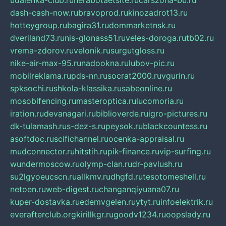
udalenka-club.ru
nerabotaetsite.ru
carszona-bu.ru
dash-cash-now.ru
bravoprod.ru
kinozadrot13.ru
hotteygroup.ru
bagira31.ru
dommarketnsk.ru
dveriland73.ru
nis-glonass51.ru
veles-doroga.ru
tb02.ru
vrema-zdorov.ru
velonik.ru
surgutgloss.ru
nike-air-max-95.ru
nadookna.ru
lubov-pic.ru
mobilreklama.ru
pds-nn.ru
socrat2000.ru
vgurin.ru
spksochi.ru
shkola-klassika.ru
sabeonline.ru
mosoblfencing.ru
masteroptica.ru
lucomoria.ru
iration.ru
devanagari.ru
biblioverde.ru
igro-pictures.ru
dk-tulamash.ru
s-dez-s.ru
peysok.ru
blackcountess.ru
asoftdoc.ru
scifichannel.ru
ocenka-appraisal.ru
mudconnector.ru
hitstih.ru
pik-finance.ru
vip-surfing.ru
wundermoscow.ru
olymp-clan.ru
dr-pavlush.ru
su2lgyoeucscn.ru
allkmv.ru
dhgfd.ru
tesotomeshell.ru
netoen.ru
web-digest.ru
changanqiyuana07.ru
kuper-dostavka.ru
edemvgelen.ru
ytyt.ru
infoelektrik.ru
everafterclub.org
kirillkgr.ru
goodv1234.ru
oopslady.ru