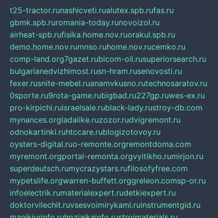
t25-tractor.ru
nashicveti.ru
alutex.spb.ru
fas.ru
gbmk.spb.ru
romania-today.ru
novoizol.ru
airheat-spb.ru
fisika.home.nov.ru
orakul.spb.ru
demo.home.nov.ru
mnso.ru
home.nov.ru
cemko.ru
comp-land.org
7gazet.ru
bicom-oil.ru
superiorsearch.ru
bulgarianedvizhimost.ru
sn-hram.ru
senovosti.ru
fexer.ru
snite-mebel.ru
anamvkusno.ru
technosaratov.ru
0sporte.ru
9rota-game.ru
bigbad.ru
227gp.ru
wes-ex.ru
pro-kirpichi.ru
israelsale.ru
black-lady.ru
stroy-db.com
mynances.org
ladalike.ru
zozor.ru
dvigremont.ru
odnokartinki.ru
htccare.ru
blogizotovoy.ru
oysters-digital.ru
o-remonte.org
remontdoma.com
myremont.org
portal-remonta.org
vyitikho.ru
mirjon.ru
superdeutsch.ru
mycrazystars.ru
filosofyfree.com
mypetslife.org
warren-buffett.org
greleon.com
sp-or.ru
infoelectrik.ru
materialexpert.ru
detkiexpert.ru
doktorvilechit.ru
vsesvoimirykami.ru
instrumentgid.ru
manikjurinfo.ru
hozjajkainfo.ru
stroimaterials.ru