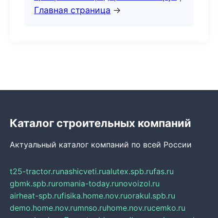
Главная страница
→
Каталог строительных компаний
Актуальный каталог компаний по всей России
t25-tractor.ru
nashicveti.ru
alutex.spb.ru
fas.ru
gbmk.spb.ru
romania-today.ru
novoizol.ru
airheat-spb.ru
fisika.home.nov.ru
orakul.spb.ru
demo.home.nov.ru
mnso.ru
home.nov.ru
cemko.ru