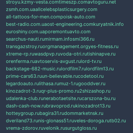
stroyu.kz
my-vesta.com
timeszp.com
avtoguru.net
zsmh.com.ua
allcelebsplasticsurgery.com
all-tattoos-for-men.com
poisk-auto.com
best-radio.com.ua
ost-engineering.com
kuryatnik.info
euroshiny.com.ua
poremontuavto.com
searchus-nauti.ru
mirmam.info
smi366.ru
transgazstroy.ru
orgmanagement.org
yes-fitness.ru
xtreme-rp.ru
wasdpvp.ru
voda-otri.ru
tishinapve.ru
orenferma.ru
avtoservis-avgust.ru
lord-tv.ru
backstage-682-music.ru
lordfilm7.ru
lordfilm13.ru
prime-cars63.ru
un-believable.ru
codetool.ru
legardoauto.ru
lithasa.ru
muz-1.ru
gooddver.ru
kinozadrot-3.ru
qr-plus-promo.ru
2shizashop.ru
udalenka-club.ru
nerabotaetsite.ru
carszona-bu.ru
dash-cash-now.ru
bravoprod.ru
kinozadrot13.ru
hotteygroup.ru
bagira31.ru
dommarketnsk.ru
dveriland73.ru
nis-glonass51.ru
veles-doroga.ru
tb02.ru
vrema-zdorov.ru
velonik.ru
surgutgloss.ru