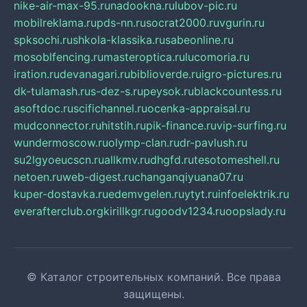
nike-air-max-95.ru
nadookna.ru
lubov-pic.ru
mobilreklama.ru
pds-nn.ru
socrat2000.ru
vgurin.ru
spksochi.ru
shkola-klassika.ru
sabeonline.ru
mosoblfencing.ru
masteroptica.ru
lucomoria.ru
iration.ru
devanagari.ru
biblioverde.ru
igro-pictures.ru
dk-tulamash.ru
s-dez-s.ru
peysok.ru
blackcountess.ru
asoftdoc.ru
scifichannel.ru
ocenka-appraisal.ru
mudconnector.ru
hitstih.ru
pik-finance.ru
vip-surfing.ru
wundermoscow.ru
olymp-clan.ru
dr-pavlush.ru
su2lgyoeucscn.ru
allkmv.ru
dhgfd.ru
tesotomeshell.ru
netoen.ru
web-digest.ru
changanqiyuana07.ru
kuper-dostavka.ru
edemvgelen.ru
ytyt.ru
infoelektrik.ru
everafterclub.org
kirillkgr.ru
goodv1234.ru
oopslady.ru
© Каталог строительных компаний. Все права
защищены.