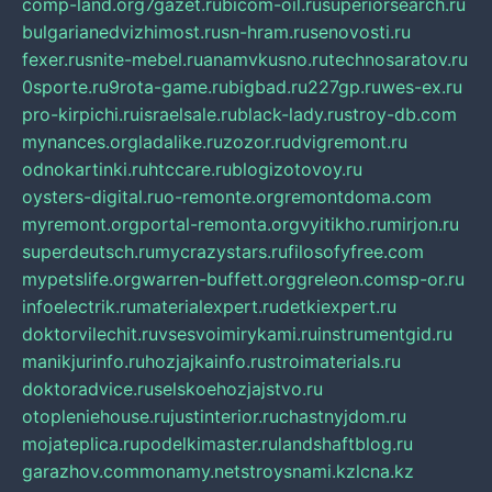
comp-land.org
7gazet.ru
bicom-oil.ru
superiorsearch.ru
bulgarianedvizhimost.ru
sn-hram.ru
senovosti.ru
fexer.ru
snite-mebel.ru
anamvkusno.ru
technosaratov.ru
0sporte.ru
9rota-game.ru
bigbad.ru
227gp.ru
wes-ex.ru
pro-kirpichi.ru
israelsale.ru
black-lady.ru
stroy-db.com
mynances.org
ladalike.ru
zozor.ru
dvigremont.ru
odnokartinki.ru
htccare.ru
blogizotovoy.ru
oysters-digital.ru
o-remonte.org
remontdoma.com
myremont.org
portal-remonta.org
vyitikho.ru
mirjon.ru
superdeutsch.ru
mycrazystars.ru
filosofyfree.com
mypetslife.org
warren-buffett.org
greleon.com
sp-or.ru
infoelectrik.ru
materialexpert.ru
detkiexpert.ru
doktorvilechit.ru
vsesvoimirykami.ru
instrumentgid.ru
manikjurinfo.ru
hozjajkainfo.ru
stroimaterials.ru
doktoradvice.ru
selskoehozjajstvo.ru
otopleniehouse.ru
justinterior.ru
chastnyjdom.ru
mojateplica.ru
podelkimaster.ru
landshaftblog.ru
garazhov.com
monamy.net
stroysnami.kz
lcna.kz