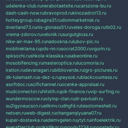
udalenka-club.ru
nerabotaetsite.ru
carszona-bu.ru
dash-cash-now.ru
bravoprod.ru
kinozadrot13.ru
hotteygroup.ru
bagira31.ru
dommarketnsk.ru
dveriland73.ru
nis-glonass51.ru
veles-doroga.ru
tb02.ru
vrema-zdorov.ru
velonik.ru
surgutgloss.ru
nike-air-max-95.ru
nadookna.ru
lubov-pic.ru
mobilreklama.ru
pds-nn.ru
socrat2000.ru
vgurin.ru
spksochi.ru
shkola-klassika.ru
sabeonline.ru
mosoblfencing.ru
masteroptica.ru
lucomoria.ru
iration.ru
devanagari.ru
biblioverde.ru
igro-pictures.ru
dk-tulamash.ru
s-dez-s.ru
peysok.ru
blackcountess.ru
asoftdoc.ru
scifichannel.ru
ocenka-appraisal.ru
mudconnector.ru
hitstih.ru
pik-finance.ru
vip-surfing.ru
wundermoscow.ru
olymp-clan.ru
dr-pavlush.ru
su2lgyoeucscn.ru
allkmv.ru
dhgfd.ru
tesotomeshell.ru
netoen.ru
web-digest.ru
changanqiyuana07.ru
kuper-dostavka.ru
edemvgelen.ru
ytyt.ru
infoelektrik.ru
everafterclub.org
kirillkgr.ru
goodv1234.ru
oopslady.ru