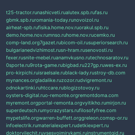
t25-tractor.ru
nashicveti.ru
alutex.spb.ru
fas.ru
gbmk.spb.ru
romania-today.ru
novoizol.ru
airheat-spb.ru
fisika.home.nov.ru
orakul.spb.ru
demo.home.nov.ru
mnso.ru
home.nov.ru
cemko.ru
comp-land.org
7gazet.ru
bicom-oil.ru
superiorsearch.ru
bulgarianedvizhimost.ru
sn-hram.ru
senovosti.ru
fexer.ru
snite-mebel.ru
anamvkusno.ru
technosaratov.ru
0sporte.ru
9rota-game.ru
bigbad.ru
227gp.ru
wes-ex.ru
pro-kirpichi.ru
israelsale.ru
black-lady.ru
stroy-db.com
mynances.org
ladalike.ru
zozor.ru
dvigremont.ru
odnokartinki.ru
htccare.ru
blogizotovoy.ru
oysters-digital.ru
o-remonte.org
remontdoma.com
myremont.org
portal-remonta.org
vyitikho.ru
mirjon.ru
superdeutsch.ru
mycrazystars.ru
filosofyfree.com
mypetslife.org
warren-buffett.org
greleon.com
sp-or.ru
infoelectrik.ru
materialexpert.ru
detkiexpert.ru
doktorvilechit.ru
vsesvoimirykami.ru
instrumentgid.ru