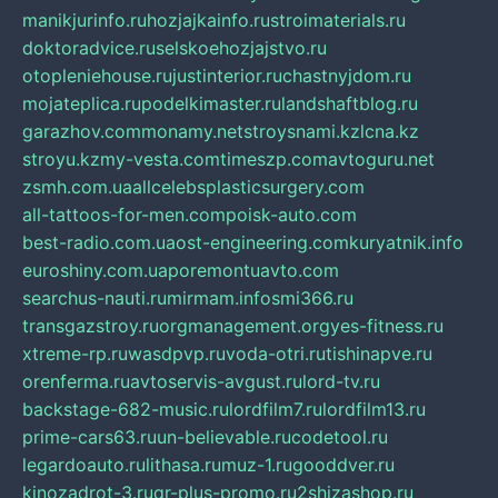
manikjurinfo.ru
hozjajkainfo.ru
stroimaterials.ru
doktoradvice.ru
selskoehozjajstvo.ru
otopleniehouse.ru
justinterior.ru
chastnyjdom.ru
mojateplica.ru
podelkimaster.ru
landshaftblog.ru
garazhov.com
monamy.net
stroysnami.kz
lcna.kz
stroyu.kz
my-vesta.com
timeszp.com
avtoguru.net
zsmh.com.ua
allcelebsplasticsurgery.com
all-tattoos-for-men.com
poisk-auto.com
best-radio.com.ua
ost-engineering.com
kuryatnik.info
euroshiny.com.ua
poremontuavto.com
searchus-nauti.ru
mirmam.info
smi366.ru
transgazstroy.ru
orgmanagement.org
yes-fitness.ru
xtreme-rp.ru
wasdpvp.ru
voda-otri.ru
tishinapve.ru
orenferma.ru
avtoservis-avgust.ru
lord-tv.ru
backstage-682-music.ru
lordfilm7.ru
lordfilm13.ru
prime-cars63.ru
un-believable.ru
codetool.ru
legardoauto.ru
lithasa.ru
muz-1.ru
gooddver.ru
kinozadrot-3.ru
qr-plus-promo.ru
2shizashop.ru