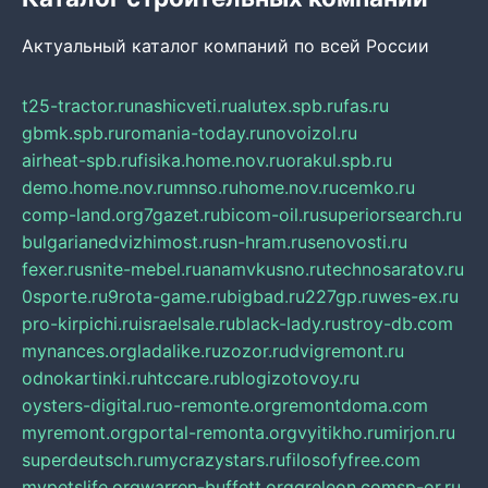
Актуальный каталог компаний по всей России
t25-tractor.ru
nashicveti.ru
alutex.spb.ru
fas.ru
gbmk.spb.ru
romania-today.ru
novoizol.ru
airheat-spb.ru
fisika.home.nov.ru
orakul.spb.ru
demo.home.nov.ru
mnso.ru
home.nov.ru
cemko.ru
comp-land.org
7gazet.ru
bicom-oil.ru
superiorsearch.ru
bulgarianedvizhimost.ru
sn-hram.ru
senovosti.ru
fexer.ru
snite-mebel.ru
anamvkusno.ru
technosaratov.ru
0sporte.ru
9rota-game.ru
bigbad.ru
227gp.ru
wes-ex.ru
pro-kirpichi.ru
israelsale.ru
black-lady.ru
stroy-db.com
mynances.org
ladalike.ru
zozor.ru
dvigremont.ru
odnokartinki.ru
htccare.ru
blogizotovoy.ru
oysters-digital.ru
o-remonte.org
remontdoma.com
myremont.org
portal-remonta.org
vyitikho.ru
mirjon.ru
superdeutsch.ru
mycrazystars.ru
filosofyfree.com
mypetslife.org
warren-buffett.org
greleon.com
sp-or.ru