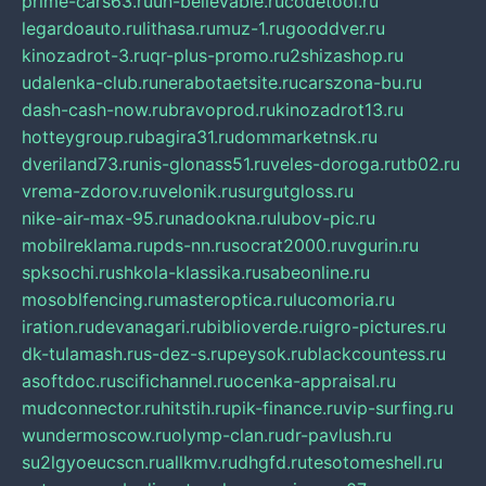
prime-cars63.ru
un-believable.ru
codetool.ru
legardoauto.ru
lithasa.ru
muz-1.ru
gooddver.ru
kinozadrot-3.ru
qr-plus-promo.ru
2shizashop.ru
udalenka-club.ru
nerabotaetsite.ru
carszona-bu.ru
dash-cash-now.ru
bravoprod.ru
kinozadrot13.ru
hotteygroup.ru
bagira31.ru
dommarketnsk.ru
dveriland73.ru
nis-glonass51.ru
veles-doroga.ru
tb02.ru
vrema-zdorov.ru
velonik.ru
surgutgloss.ru
nike-air-max-95.ru
nadookna.ru
lubov-pic.ru
mobilreklama.ru
pds-nn.ru
socrat2000.ru
vgurin.ru
spksochi.ru
shkola-klassika.ru
sabeonline.ru
mosoblfencing.ru
masteroptica.ru
lucomoria.ru
iration.ru
devanagari.ru
biblioverde.ru
igro-pictures.ru
dk-tulamash.ru
s-dez-s.ru
peysok.ru
blackcountess.ru
asoftdoc.ru
scifichannel.ru
ocenka-appraisal.ru
mudconnector.ru
hitstih.ru
pik-finance.ru
vip-surfing.ru
wundermoscow.ru
olymp-clan.ru
dr-pavlush.ru
su2lgyoeucscn.ru
allkmv.ru
dhgfd.ru
tesotomeshell.ru