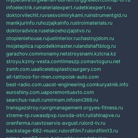
infoelectrik.ru
materialexpert.ru
detkiexpert.ru
doktorvilechit.ru
vsesvoimirykami.ru
instrumentgid.ru
manikjurinfo.ru
hozjajkainfo.ru
stroimaterials.ru
doktoradvice.ru
selskoehozjajstvo.ru
otopleniehouse.ru
justinterior.ru
chastnyjdom.ru
mojateplica.ru
podelkimaster.ru
landshaftblog.ru
garazhov.com
monamy.net
stroysnami.kz
lcna.kz
stroyu.kz
my-vesta.com
timeszp.com
avtoguru.net
zsmh.com.ua
allcelebsplasticsurgery.com
all-tattoos-for-men.com
poisk-auto.com
best-radio.com.ua
ost-engineering.com
kuryatnik.info
euroshiny.com.ua
poremontuavto.com
searchus-nauti.ru
mirmam.info
smi366.ru
transgazstroy.ru
orgmanagement.org
yes-fitness.ru
xtreme-rp.ru
wasdpvp.ru
voda-otri.ru
tishinapve.ru
orenferma.ru
avtoservis-avgust.ru
lord-tv.ru
backstage-682-music.ru
lordfilm7.ru
lordfilm13.ru