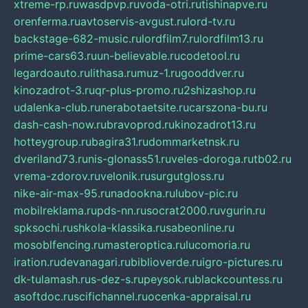
xtreme-rp.ru
wasdpvp.ru
voda-otri.ru
tishinapve.ru
orenferma.ru
avtoservis-avgust.ru
lord-tv.ru
backstage-682-music.ru
lordfilm7.ru
lordfilm13.ru
prime-cars63.ru
un-believable.ru
codetool.ru
legardoauto.ru
lithasa.ru
muz-1.ru
gooddver.ru
kinozadrot-3.ru
qr-plus-promo.ru
2shizashop.ru
udalenka-club.ru
nerabotaetsite.ru
carszona-bu.ru
dash-cash-now.ru
bravoprod.ru
kinozadrot13.ru
hotteygroup.ru
bagira31.ru
dommarketnsk.ru
dveriland73.ru
nis-glonass51.ru
veles-doroga.ru
tb02.ru
vrema-zdorov.ru
velonik.ru
surgutgloss.ru
nike-air-max-95.ru
nadookna.ru
lubov-pic.ru
mobilreklama.ru
pds-nn.ru
socrat2000.ru
vgurin.ru
spksochi.ru
shkola-klassika.ru
sabeonline.ru
mosoblfencing.ru
masteroptica.ru
lucomoria.ru
iration.ru
devanagari.ru
biblioverde.ru
igro-pictures.ru
dk-tulamash.ru
s-dez-s.ru
peysok.ru
blackcountess.ru
asoftdoc.ru
scifichannel.ru
ocenka-appraisal.ru