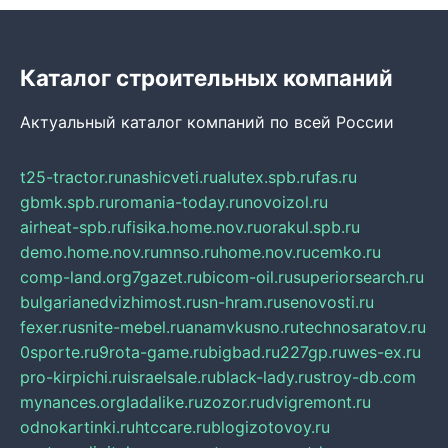
Каталог строительных компаний
Актуальный каталог компаний по всей России
t25-tractor.ru
nashicveti.ru
alutex.spb.ru
fas.ru
gbmk.spb.ru
romania-today.ru
novoizol.ru
airheat-spb.ru
fisika.home.nov.ru
orakul.spb.ru
demo.home.nov.ru
mnso.ru
home.nov.ru
cemko.ru
comp-land.org
7gazet.ru
bicom-oil.ru
superiorsearch.ru
bulgarianedvizhimost.ru
sn-hram.ru
senovosti.ru
fexer.ru
snite-mebel.ru
anamvkusno.ru
technosaratov.ru
0sporte.ru
9rota-game.ru
bigbad.ru
227gp.ru
wes-ex.ru
pro-kirpichi.ru
israelsale.ru
black-lady.ru
stroy-db.com
mynances.org
ladalike.ru
zozor.ru
dvigremont.ru
odnokartinki.ru
htccare.ru
blogizotovoy.ru