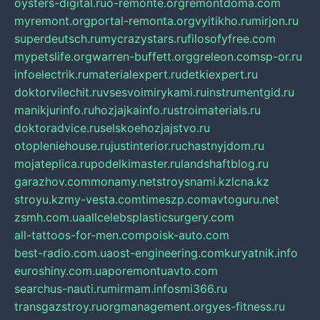
oysters-digital.ru
o-remonte.org
remontdoma.com
myremont.org
portal-remonta.org
vyitikho.ru
mirjon.ru
superdeutsch.ru
mycrazystars.ru
filosofyfree.com
mypetslife.org
warren-buffett.org
greleon.com
sp-or.ru
infoelectrik.ru
materialexpert.ru
detkiexpert.ru
doktorvilechit.ru
vsesvoimirykami.ru
instrumentgid.ru
manikjurinfo.ru
hozjajkainfo.ru
stroimaterials.ru
doktoradvice.ru
selskoehozjajstvo.ru
otopleniehouse.ru
justinterior.ru
chastnyjdom.ru
mojateplica.ru
podelkimaster.ru
landshaftblog.ru
garazhov.com
monamy.net
stroysnami.kz
lcna.kz
stroyu.kz
my-vesta.com
timeszp.com
avtoguru.net
zsmh.com.ua
allcelebsplasticsurgery.com
all-tattoos-for-men.com
poisk-auto.com
best-radio.com.ua
ost-engineering.com
kuryatnik.info
euroshiny.com.ua
poremontuavto.com
searchus-nauti.ru
mirmam.info
smi366.ru
transgazstroy.ru
orgmanagement.org
yes-fitness.ru