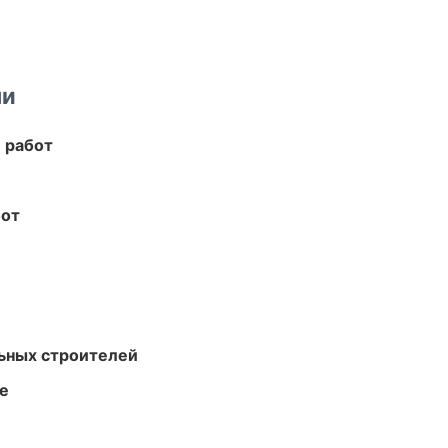
ми
 работ
бот
ьных строителей
те