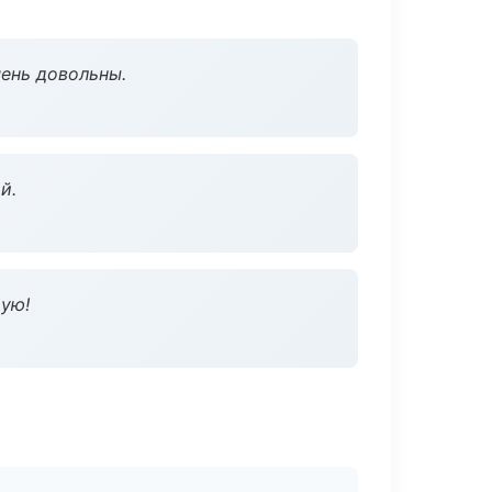
чень довольны.
й.
дую!