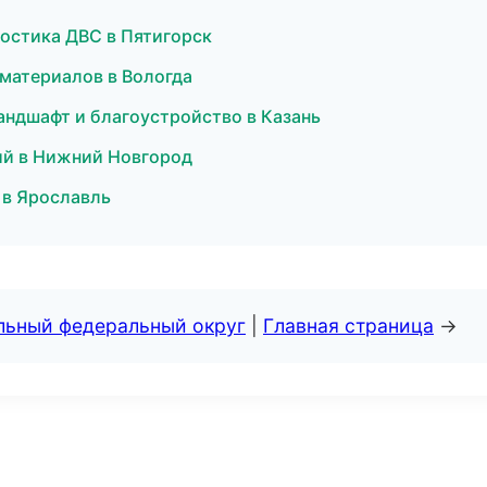
гностика ДВС в Пятигорск
материалов в Вологда
андшафт и благоустройство в Казань
ий в Нижний Новгород
 в Ярославль
альный федеральный округ
|
Главная страница
→