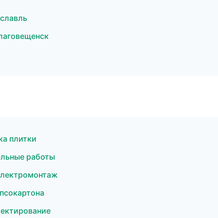
славль
лаговещенск
ка плитки
ельные работы
Электромонтаж
псокартона
оектирование