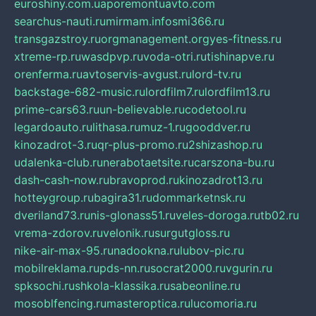
euroshiny.com.ua
poremontuavto.com
searchus-nauti.ru
mirmam.info
smi366.ru
transgazstroy.ru
orgmanagement.org
yes-fitness.ru
xtreme-rp.ru
wasdpvp.ru
voda-otri.ru
tishinapve.ru
orenferma.ru
avtoservis-avgust.ru
lord-tv.ru
backstage-682-music.ru
lordfilm7.ru
lordfilm13.ru
prime-cars63.ru
un-believable.ru
codetool.ru
legardoauto.ru
lithasa.ru
muz-1.ru
gooddver.ru
kinozadrot-3.ru
qr-plus-promo.ru
2shizashop.ru
udalenka-club.ru
nerabotaetsite.ru
carszona-bu.ru
dash-cash-now.ru
bravoprod.ru
kinozadrot13.ru
hotteygroup.ru
bagira31.ru
dommarketnsk.ru
dveriland73.ru
nis-glonass51.ru
veles-doroga.ru
tb02.ru
vrema-zdorov.ru
velonik.ru
surgutgloss.ru
nike-air-max-95.ru
nadookna.ru
lubov-pic.ru
mobilreklama.ru
pds-nn.ru
socrat2000.ru
vgurin.ru
spksochi.ru
shkola-klassika.ru
sabeonline.ru
mosoblfencing.ru
masteroptica.ru
lucomoria.ru