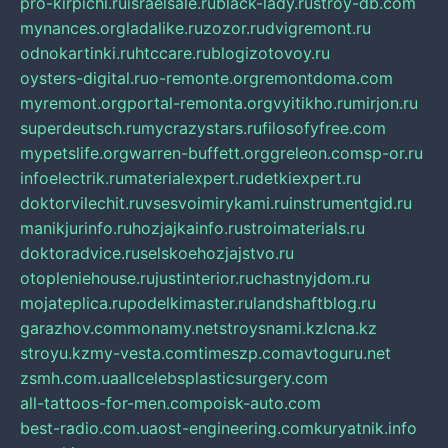
pro-kirpichi.ru
israelsale.ru
black-lady.ru
stroy-db.com
mynances.org
ladalike.ru
zozor.ru
dvigremont.ru
odnokartinki.ru
htccare.ru
blogizotovoy.ru
oysters-digital.ru
o-remonte.org
remontdoma.com
myremont.org
portal-remonta.org
vyitikho.ru
mirjon.ru
superdeutsch.ru
mycrazystars.ru
filosofyfree.com
mypetslife.org
warren-buffett.org
greleon.com
sp-or.ru
infoelectrik.ru
materialexpert.ru
detkiexpert.ru
doktorvilechit.ru
vsesvoimirykami.ru
instrumentgid.ru
manikjurinfo.ru
hozjajkainfo.ru
stroimaterials.ru
doktoradvice.ru
selskoehozjajstvo.ru
otopleniehouse.ru
justinterior.ru
chastnyjdom.ru
mojateplica.ru
podelkimaster.ru
landshaftblog.ru
garazhov.com
monamy.net
stroysnami.kz
lcna.kz
stroyu.kz
my-vesta.com
timeszp.com
avtoguru.net
zsmh.com.ua
allcelebsplasticsurgery.com
all-tattoos-for-men.com
poisk-auto.com
best-radio.com.ua
ost-engineering.com
kuryatnik.info