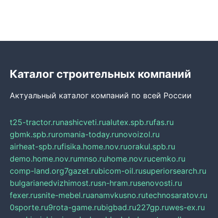
Каталог строительных компаний
Актуальный каталог компаний по всей России
t25-tractor.ru
nashicveti.ru
alutex.spb.ru
fas.ru
gbmk.spb.ru
romania-today.ru
novoizol.ru
airheat-spb.ru
fisika.home.nov.ru
orakul.spb.ru
demo.home.nov.ru
mnso.ru
home.nov.ru
cemko.ru
comp-land.org
7gazet.ru
bicom-oil.ru
superiorsearch.ru
bulgarianedvizhimost.ru
sn-hram.ru
senovosti.ru
fexer.ru
snite-mebel.ru
anamvkusno.ru
technosaratov.ru
0sporte.ru
9rota-game.ru
bigbad.ru
227gp.ru
wes-ex.ru