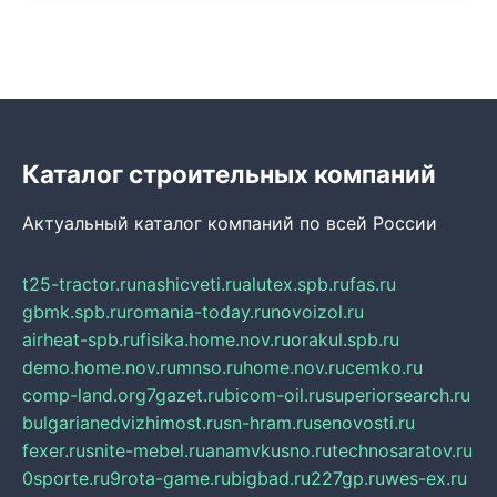
Каталог строительных компаний
Актуальный каталог компаний по всей России
t25-tractor.ru
nashicveti.ru
alutex.spb.ru
fas.ru
gbmk.spb.ru
romania-today.ru
novoizol.ru
airheat-spb.ru
fisika.home.nov.ru
orakul.spb.ru
demo.home.nov.ru
mnso.ru
home.nov.ru
cemko.ru
comp-land.org
7gazet.ru
bicom-oil.ru
superiorsearch.ru
bulgarianedvizhimost.ru
sn-hram.ru
senovosti.ru
fexer.ru
snite-mebel.ru
anamvkusno.ru
technosaratov.ru
0sporte.ru
9rota-game.ru
bigbad.ru
227gp.ru
wes-ex.ru