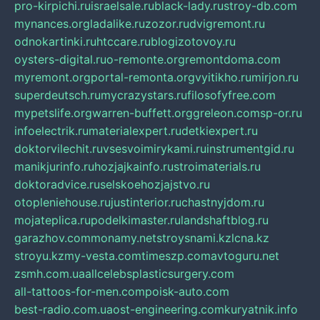
pro-kirpichi.ru
israelsale.ru
black-lady.ru
stroy-db.com
mynances.org
ladalike.ru
zozor.ru
dvigremont.ru
odnokartinki.ru
htccare.ru
blogizotovoy.ru
oysters-digital.ru
o-remonte.org
remontdoma.com
myremont.org
portal-remonta.org
vyitikho.ru
mirjon.ru
superdeutsch.ru
mycrazystars.ru
filosofyfree.com
mypetslife.org
warren-buffett.org
greleon.com
sp-or.ru
infoelectrik.ru
materialexpert.ru
detkiexpert.ru
doktorvilechit.ru
vsesvoimirykami.ru
instrumentgid.ru
manikjurinfo.ru
hozjajkainfo.ru
stroimaterials.ru
doktoradvice.ru
selskoehozjajstvo.ru
otopleniehouse.ru
justinterior.ru
chastnyjdom.ru
mojateplica.ru
podelkimaster.ru
landshaftblog.ru
garazhov.com
monamy.net
stroysnami.kz
lcna.kz
stroyu.kz
my-vesta.com
timeszp.com
avtoguru.net
zsmh.com.ua
allcelebsplasticsurgery.com
all-tattoos-for-men.com
poisk-auto.com
best-radio.com.ua
ost-engineering.com
kuryatnik.info