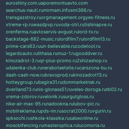
euroshiny.com.ua
poremontuavto.com
searchus-nauti.ru
mirmam.info
smi366.ru
transgazstroy.ru
orgmanagement.org
yes-fitness.ru
xtreme-rp.ru
wasdpvp.ru
voda-otri.ru
tishinapve.ru
orenferma.ru
avtoservis-avgust.ru
lord-tv.ru
backstage-682-music.ru
lordfilm7.ru
lordfilm13.ru
prime-cars63.ru
un-believable.ru
codetool.ru
legardoauto.ru
lithasa.ru
muz-1.ru
gooddver.ru
kinozadrot-3.ru
qr-plus-promo.ru
2shizashop.ru
udalenka-club.ru
nerabotaetsite.ru
carszona-bu.ru
dash-cash-now.ru
bravoprod.ru
kinozadrot13.ru
hotteygroup.ru
bagira31.ru
dommarketnsk.ru
dveriland73.ru
nis-glonass51.ru
veles-doroga.ru
tb02.ru
vrema-zdorov.ru
velonik.ru
surgutgloss.ru
nike-air-max-95.ru
nadookna.ru
lubov-pic.ru
mobilreklama.ru
pds-nn.ru
socrat2000.ru
vgurin.ru
spksochi.ru
shkola-klassika.ru
sabeonline.ru
mosoblfencing.ru
masteroptica.ru
lucomoria.ru