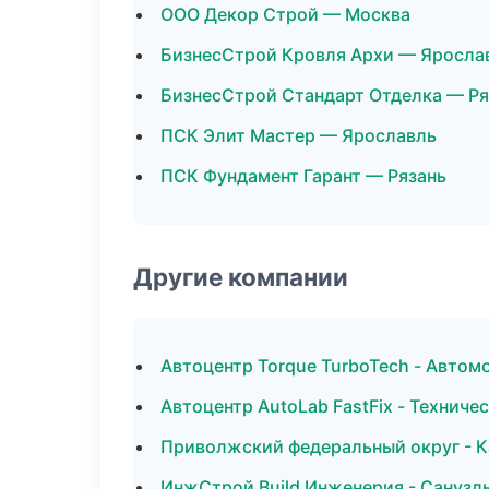
ООО Декор Строй — Москва
БизнесСтрой Кровля Архи — Яросла
БизнесСтрой Стандарт Отделка — Ря
ПСК Элит Мастер — Ярославль
ПСК Фундамент Гарант — Рязань
Другие компании
Автоцентр Torque TurboTech - Автом
Автоцентр AutoLab FastFix - Технич
Приволжский федеральный округ - К
ИнжСтрой Build Инженерия - Санузл