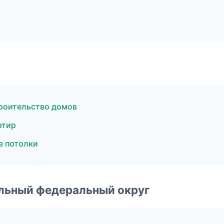
роительство домов
ртир
е потолки
альный федеральный округ