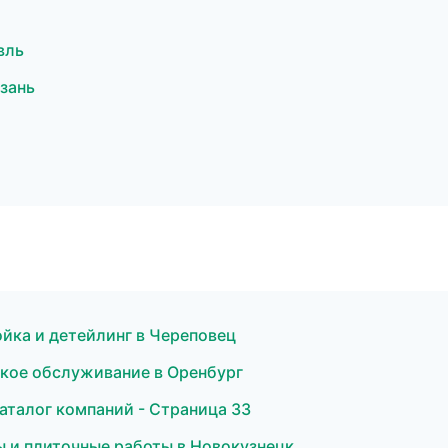
вль
зань
ойка и детейлинг в Череповец
еское обслуживание в Оренбург
аталог компаний - Страница 33
ы и плиточные работы в Новокузнецк