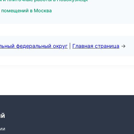
 помещений в Москва
альный федеральный округ
|
Главная страница
→
ий
сии