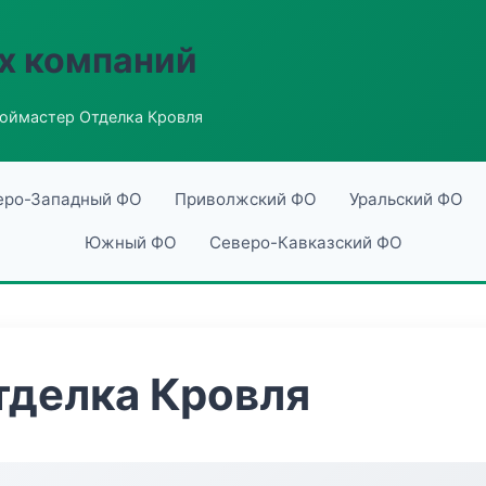
х компаний
оймастер Отделка Кровля
еро-Западный ФО
Приволжский ФО
Уральский ФО
Южный ФО
Северо-Кавказский ФО
тделка Кровля