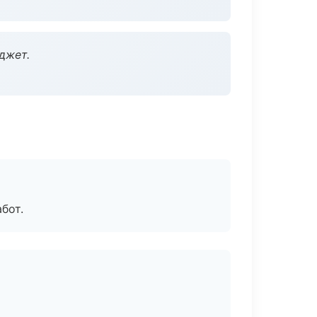
джет.
бот.