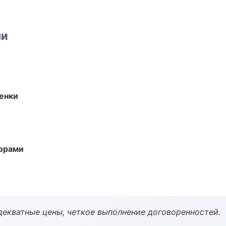
ми
енки
торами
декватные цены, четкое выполнение договоренностей.