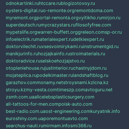
odnokartinki.ru
htccare.ru
blogizotovoy.ru
oysters-digital.ru
o-remonte.org
remontdoma.com
myremont.org
portal-remonta.org
vyitikho.ru
mirjon.ru
superdeutsch.ru
mycrazystars.ru
filosofyfree.com
mypetslife.org
warren-buffett.org
greleon.com
sp-or.ru
infoelectrik.ru
materialexpert.ru
detkiexpert.ru
doktorvilechit.ru
vsesvoimirykami.ru
instrumentgid.ru
manikjurinfo.ru
hozjajkainfo.ru
stroimaterials.ru
doktoradvice.ru
selskoehozjajstvo.ru
otopleniehouse.ru
justinterior.ru
chastnyjdom.ru
mojateplica.ru
podelkimaster.ru
landshaftblog.ru
garazhov.com
monamy.net
stroysnami.kz
lcna.kz
stroyu.kz
my-vesta.com
timeszp.com
avtoguru.net
zsmh.com.ua
allcelebsplasticsurgery.com
all-tattoos-for-men.com
poisk-auto.com
best-radio.com.ua
ost-engineering.com
kuryatnik.info
euroshiny.com.ua
poremontuavto.com
searchus-nauti.ru
mirmam.info
smi366.ru