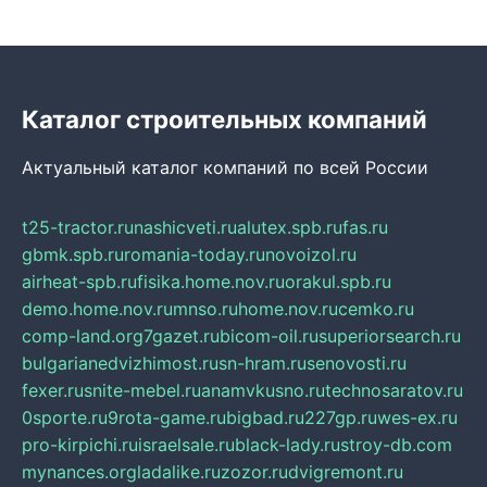
Каталог строительных компаний
Актуальный каталог компаний по всей России
t25-tractor.ru
nashicveti.ru
alutex.spb.ru
fas.ru
gbmk.spb.ru
romania-today.ru
novoizol.ru
airheat-spb.ru
fisika.home.nov.ru
orakul.spb.ru
demo.home.nov.ru
mnso.ru
home.nov.ru
cemko.ru
comp-land.org
7gazet.ru
bicom-oil.ru
superiorsearch.ru
bulgarianedvizhimost.ru
sn-hram.ru
senovosti.ru
fexer.ru
snite-mebel.ru
anamvkusno.ru
technosaratov.ru
0sporte.ru
9rota-game.ru
bigbad.ru
227gp.ru
wes-ex.ru
pro-kirpichi.ru
israelsale.ru
black-lady.ru
stroy-db.com
mynances.org
ladalike.ru
zozor.ru
dvigremont.ru