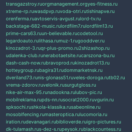
transgazstroy.ru
orgmanagement.org
yes-fitness.ru
xtreme-rp.ru
wasdpvp.ru
voda-otri.ru
tishinapve.ru
orenferma.ru
avtoservis-avgust.ru
lord-tv.ru
backstage-682-music.ru
lordfilm7.ru
lordfilm13.ru
prime-cars63.ru
un-believable.ru
codetool.ru
legardoauto.ru
lithasa.ru
muz-1.ru
gooddver.ru
kinozadrot-3.ru
qr-plus-promo.ru
2shizashop.ru
udalenka-club.ru
nerabotaetsite.ru
carszona-bu.ru
dash-cash-now.ru
bravoprod.ru
kinozadrot13.ru
hotteygroup.ru
bagira31.ru
dommarketnsk.ru
dveriland73.ru
nis-glonass51.ru
veles-doroga.ru
tb02.ru
vrema-zdorov.ru
velonik.ru
surgutgloss.ru
nike-air-max-95.ru
nadookna.ru
lubov-pic.ru
mobilreklama.ru
pds-nn.ru
socrat2000.ru
vgurin.ru
spksochi.ru
shkola-klassika.ru
sabeonline.ru
mosoblfencing.ru
masteroptica.ru
lucomoria.ru
iration.ru
devanagari.ru
biblioverde.ru
igro-pictures.ru
dk-tulamash.ru
s-dez-s.ru
peysok.ru
blackcountess.ru