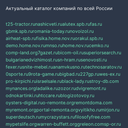
Актуальный каталог компаний по всей России
t25-tractor.ru
nashicveti.ru
alutex.spb.ru
fas.ru
gbmk.spb.ru
romania-today.ru
novoizol.ru
airheat-spb.ru
fisika.home.nov.ru
orakul.spb.ru
demo.home.nov.ru
mnso.ru
home.nov.ru
cemko.ru
comp-land.org
7gazet.ru
bicom-oil.ru
superiorsearch.ru
bulgarianedvizhimost.ru
sn-hram.ru
senovosti.ru
fexer.ru
snite-mebel.ru
anamvkusno.ru
technosaratov.ru
0sporte.ru
9rota-game.ru
bigbad.ru
227gp.ru
wes-ex.ru
pro-kirpichi.ru
israelsale.ru
black-lady.ru
stroy-db.com
mynances.org
ladalike.ru
zozor.ru
dvigremont.ru
odnokartinki.ru
htccare.ru
blogizotovoy.ru
oysters-digital.ru
o-remonte.org
remontdoma.com
myremont.org
portal-remonta.org
vyitikho.ru
mirjon.ru
superdeutsch.ru
mycrazystars.ru
filosofyfree.com
mypetslife.org
warren-buffett.org
greleon.com
sp-or.ru