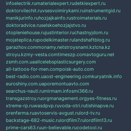
infoelectrik.ru
materialexpert.ru
detkiexpert.ru
doktorvilechit.ru
vsesvoimirykami.ru
instrumentgid.ru
manikjurinfo.ru
hozjajkainfo.ru
stroimaterials.ru
doktoradvice.ru
selskoehozjajstvo.ru
otopleniehouse.ru
justinterior.ru
chastnyjdom.ru
mojateplica.ru
podelkimaster.ru
landshaftblog.ru
garazhov.com
monamy.net
stroysnami.kz
lcna.kz
stroyu.kz
my-vesta.com
timeszp.com
avtoguru.net
zsmh.com.ua
allcelebsplasticsurgery.com
all-tattoos-for-men.com
poisk-auto.com
best-radio.com.ua
ost-engineering.com
kuryatnik.info
euroshiny.com.ua
poremontuavto.com
searchus-nauti.ru
mirmam.info
smi366.ru
transgazstroy.ru
orgmanagement.org
yes-fitness.ru
xtreme-rp.ru
wasdpvp.ru
voda-otri.ru
tishinapve.ru
orenferma.ru
avtoservis-avgust.ru
lord-tv.ru
backstage-682-music.ru
lordfilm7.ru
lordfilm13.ru
prime-cars63.ru
un-believable.ru
codetool.ru