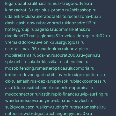
legardoauto.ru
lithasa.ru
muz-1.ru
gooddver.ru
kinozadrot-3.ru
qr-plus-promo.ru
2shizashop.ru
udalenka-club.ru
nerabotaetsite.ru
carszona-bu.ru
dash-cash-now.ru
bravoprod.ru
kinozadrot13.ru
hotteygroup.ru
bagira31.ru
dommarketnsk.ru
dveriland73.ru
nis-glonass51.ru
veles-doroga.ru
tb02.ru
vrema-zdorov.ru
velonik.ru
surgutgloss.ru
nike-air-max-95.ru
nadookna.ru
lubov-pic.ru
mobilreklama.ru
pds-nn.ru
socrat2000.ru
vgurin.ru
spksochi.ru
shkola-klassika.ru
sabeonline.ru
mosoblfencing.ru
masteroptica.ru
lucomoria.ru
iration.ru
devanagari.ru
biblioverde.ru
igro-pictures.ru
dk-tulamash.ru
s-dez-s.ru
peysok.ru
blackcountess.ru
asoftdoc.ru
scifichannel.ru
ocenka-appraisal.ru
mudconnector.ru
hitstih.ru
pik-finance.ru
vip-surfing.ru
wundermoscow.ru
olymp-clan.ru
dr-pavlush.ru
su2lgyoeucscn.ru
allkmv.ru
dhgfd.ru
tesotomeshell.ru
netoen.ru
web-digest.ru
changanqiyuana07.ru