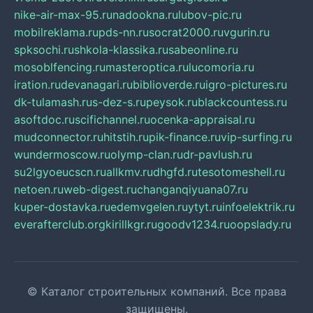
nike-air-max-95.ru
nadookna.ru
lubov-pic.ru
mobilreklama.ru
pds-nn.ru
socrat2000.ru
vgurin.ru
spksochi.ru
shkola-klassika.ru
sabeonline.ru
mosoblfencing.ru
masteroptica.ru
lucomoria.ru
iration.ru
devanagari.ru
biblioverde.ru
igro-pictures.ru
dk-tulamash.ru
s-dez-s.ru
peysok.ru
blackcountess.ru
asoftdoc.ru
scifichannel.ru
ocenka-appraisal.ru
mudconnector.ru
hitstih.ru
pik-finance.ru
vip-surfing.ru
wundermoscow.ru
olymp-clan.ru
dr-pavlush.ru
su2lgyoeucscn.ru
allkmv.ru
dhgfd.ru
tesotomeshell.ru
netoen.ru
web-digest.ru
changanqiyuana07.ru
kuper-dostavka.ru
edemvgelen.ru
ytyt.ru
infoelektrik.ru
everafterclub.org
kirillkgr.ru
goodv1234.ru
oopslady.ru
© Каталог строительных компаний. Все права
защищены.