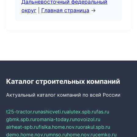
Дальневосточный федеральный
округ
|
Главная страница
→
Каталог строительных компаний
Актуальный каталог компаний по всей России
t25-tractor.ru
nashicveti.ru
alutex.spb.ru
fas.ru
gbmk.spb.ru
romania-today.ru
novoizol.ru
airheat-spb.ru
fisika.home.nov.ru
orakul.spb.ru
demo.home.nov.ru
mnso.ru
home.nov.ru
cemko.ru