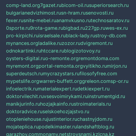
comp-land.org
7gazet.ru
bicom-oil.ru
superiorsearch.ru
bulgarianedvizhimost.ru
sn-hram.ru
senovosti.ru
fexer.ru
snite-mebel.ru
anamvkusno.ru
technosaratov.ru
0sporte.ru
9rota-game.ru
bigbad.ru
227gp.ru
wes-ex.ru
pro-kirpichi.ru
israelsale.ru
black-lady.ru
stroy-db.com
mynances.org
ladalike.ru
zozor.ru
dvigremont.ru
odnokartinki.ru
htccare.ru
blogizotovoy.ru
oysters-digital.ru
o-remonte.org
remontdoma.com
myremont.org
portal-remonta.org
vyitikho.ru
mirjon.ru
superdeutsch.ru
mycrazystars.ru
filosofyfree.com
mypetslife.org
warren-buffett.org
greleon.com
sp-or.ru
infoelectrik.ru
materialexpert.ru
detkiexpert.ru
doktorvilechit.ru
vsesvoimirykami.ru
instrumentgid.ru
manikjurinfo.ru
hozjajkainfo.ru
stroimaterials.ru
doktoradvice.ru
selskoehozjajstvo.ru
otopleniehouse.ru
justinterior.ru
chastnyjdom.ru
mojateplica.ru
podelkimaster.ru
landshaftblog.ru
garazhov.com
monamy.net
stroysnami.kz
lcna.kz