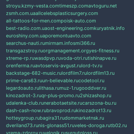
stroyu.kz
my-vesta.com
timeszp.com
avtoguru.net
zsmh.com.ua
allcelebsplasticsurgery.com
all-tattoos-for-men.com
poisk-auto.com
best-radio.com.ua
ost-engineering.com
kuryatnik.info
euroshiny.com.ua
poremontuavto.com
searchus-nauti.ru
mirmam.info
smi366.ru
transgazstroy.ru
orgmanagement.org
yes-fitness.ru
xtreme-rp.ru
wasdpvp.ru
voda-otri.ru
tishinapve.ru
orenferma.ru
avtoservis-avgust.ru
lord-tv.ru
backstage-682-music.ru
lordfilm7.ru
lordfilm13.ru
prime-cars63.ru
un-believable.ru
codetool.ru
legardoauto.ru
lithasa.ru
muz-1.ru
gooddver.ru
kinozadrot-3.ru
qr-plus-promo.ru
2shizashop.ru
udalenka-club.ru
nerabotaetsite.ru
carszona-bu.ru
dash-cash-now.ru
bravoprod.ru
kinozadrot13.ru
hotteygroup.ru
bagira31.ru
dommarketnsk.ru
dveriland73.ru
nis-glonass51.ru
veles-doroga.ru
tb02.ru
vrema-zdorov.ru
velonik.ru
surgutgloss.ru