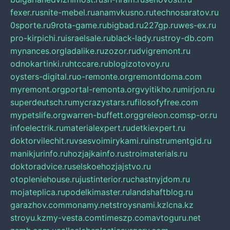
fexer.ru
snite-mebel.ru
anamvkusno.ru
technosaratov.ru
0sporte.ru
9rota-game.ru
bigbad.ru
227gp.ru
wes-ex.ru
pro-kirpichi.ru
israelsale.ru
black-lady.ru
stroy-db.com
mynances.org
ladalike.ru
zozor.ru
dvigremont.ru
odnokartinki.ru
htccare.ru
blogizotovoy.ru
oysters-digital.ru
o-remonte.org
remontdoma.com
myremont.org
portal-remonta.org
vyitikho.ru
mirjon.ru
superdeutsch.ru
mycrazystars.ru
filosofyfree.com
mypetslife.org
warren-buffett.org
greleon.com
sp-or.ru
infoelectrik.ru
materialexpert.ru
detkiexpert.ru
doktorvilechit.ru
vsesvoimirykami.ru
instrumentgid.ru
manikjurinfo.ru
hozjajkainfo.ru
stroimaterials.ru
doktoradvice.ru
selskoehozjajstvo.ru
otopleniehouse.ru
justinterior.ru
chastnyjdom.ru
mojateplica.ru
podelkimaster.ru
landshaftblog.ru
garazhov.com
monamy.net
stroysnami.kz
lcna.kz
stroyu.kz
my-vesta.com
timeszp.com
avtoguru.net