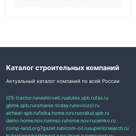
Каталог строительных компаний
Актуальный каталог компаний по всей России
t25-tractor.ru
nashicveti.ru
alutex.spb.ru
fas.ru
gbmk.spb.ru
romania-today.ru
novoizol.ru
airheat-spb.ru
fisika.home.nov.ru
orakul.spb.ru
demo.home.nov.ru
mnso.ru
home.nov.ru
cemko.ru
comp-land.org
7gazet.ru
bicom-oil.ru
superiorsearch.ru
bulgarianedvizhimost.ru
sn-hram.ru
senovosti.ru