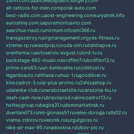
zsmh.com.ua
allcelebsplasticsurgery.com
all-tattoos-for-men.com
poisk-auto.com
best-radio.com.ua
ost-engineering.com
kuryatnik.info
euroshiny.com.ua
poremontuavto.com
searchus-nauti.ru
mirmam.info
smi366.ru
transgazstroy.ru
orgmanagement.org
yes-fitness.ru
xtreme-rp.ru
wasdpvp.ru
voda-otri.ru
tishinapve.ru
orenferma.ru
avtoservis-avgust.ru
lord-tv.ru
backstage-682-music.ru
lordfilm7.ru
lordfilm13.ru
prime-cars63.ru
un-believable.ru
codetool.ru
legardoauto.ru
lithasa.ru
muz-1.ru
gooddver.ru
kinozadrot-3.ru
qr-plus-promo.ru
2shizashop.ru
udalenka-club.ru
nerabotaetsite.ru
carszona-bu.ru
dash-cash-now.ru
bravoprod.ru
kinozadrot13.ru
hotteygroup.ru
bagira31.ru
dommarketnsk.ru
dveriland73.ru
nis-glonass51.ru
veles-doroga.ru
tb02.ru
vrema-zdorov.ru
velonik.ru
surgutgloss.ru
nike-air-max-95.ru
nadookna.ru
lubov-pic.ru