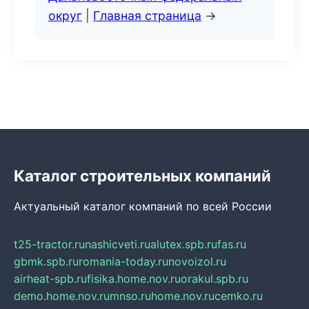
округ
|
Главная страница
→
Каталог строительных компаний
Актуальный каталог компаний по всей России
t25-tractor.ru
nashicveti.ru
alutex.spb.ru
fas.ru
gbmk.spb.ru
romania-today.ru
novoizol.ru
airheat-spb.ru
fisika.home.nov.ru
orakul.spb.ru
demo.home.nov.ru
mnso.ru
home.nov.ru
cemko.ru