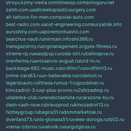
stroyu.kz
my-vesta.com
timeszp.com
avtoguru.net
zsmh.com.ua
allcelebsplasticsurgery.com
all-tattoos-for-men.com
poisk-auto.com
best-radio.com.ua
ost-engineering.com
kuryatnik.info
euroshiny.com.ua
poremontuavto.com
searchus-nauti.ru
mirmam.info
smi366.ru
transgazstroy.ru
orgmanagement.org
yes-fitness.ru
xtreme-rp.ru
wasdpvp.ru
voda-otri.ru
tishinapve.ru
orenferma.ru
avtoservis-avgust.ru
lord-tv.ru
backstage-682-music.ru
lordfilm7.ru
lordfilm13.ru
prime-cars63.ru
un-believable.ru
codetool.ru
legardoauto.ru
lithasa.ru
muz-1.ru
gooddver.ru
kinozadrot-3.ru
qr-plus-promo.ru
2shizashop.ru
udalenka-club.ru
nerabotaetsite.ru
carszona-bu.ru
dash-cash-now.ru
bravoprod.ru
kinozadrot13.ru
hotteygroup.ru
bagira31.ru
dommarketnsk.ru
dveriland73.ru
nis-glonass51.ru
veles-doroga.ru
tb02.ru
vrema-zdorov.ru
velonik.ru
surgutgloss.ru