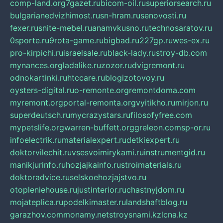
comp-land.org
7gazet.ru
bicom-oil.ru
superiorsearch.ru
bulgarianedvizhimost.ru
sn-hram.ru
senovosti.ru
fexer.ru
snite-mebel.ru
anamvkusno.ru
technosaratov.ru
0sporte.ru
9rota-game.ru
bigbad.ru
227gp.ru
wes-ex.ru
pro-kirpichi.ru
israelsale.ru
black-lady.ru
stroy-db.com
mynances.org
ladalike.ru
zozor.ru
dvigremont.ru
odnokartinki.ru
htccare.ru
blogizotovoy.ru
oysters-digital.ru
o-remonte.org
remontdoma.com
myremont.org
portal-remonta.org
vyitikho.ru
mirjon.ru
superdeutsch.ru
mycrazystars.ru
filosofyfree.com
mypetslife.org
warren-buffett.org
greleon.com
sp-or.ru
infoelectrik.ru
materialexpert.ru
detkiexpert.ru
doktorvilechit.ru
vsesvoimirykami.ru
instrumentgid.ru
manikjurinfo.ru
hozjajkainfo.ru
stroimaterials.ru
doktoradvice.ru
selskoehozjajstvo.ru
otopleniehouse.ru
justinterior.ru
chastnyjdom.ru
mojateplica.ru
podelkimaster.ru
landshaftblog.ru
garazhov.com
monamy.net
stroysnami.kz
lcna.kz