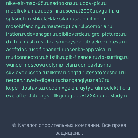
nike-air-max-95.ru
nadookna.ru
lubov-pic.ru
mobilreklama.ru
pds-nn.ru
socrat2000.ru
vgurin.ru
spksochi.ru
shkola-klassika.ru
sabeonline.ru
mosoblfencing.ru
masteroptica.ru
lucomoria.ru
iration.ru
devanagari.ru
biblioverde.ru
igro-pictures.ru
dk-tulamash.ru
s-dez-s.ru
peysok.ru
blackcountess.ru
asoftdoc.ru
scifichannel.ru
ocenka-appraisal.ru
mudconnector.ru
hitstih.ru
pik-finance.ru
vip-surfing.ru
wundermoscow.ru
olymp-clan.ru
dr-pavlush.ru
su2lgyoeucscn.ru
allkmv.ru
dhgfd.ru
tesotomeshell.ru
netoen.ru
web-digest.ru
changanqiyuana07.ru
kuper-dostavka.ru
edemvgelen.ru
ytyt.ru
infoelektrik.ru
everafterclub.org
kirillkgr.ru
goodv1234.ru
oopslady.ru
© Каталог строительных компаний. Все права
защищены.