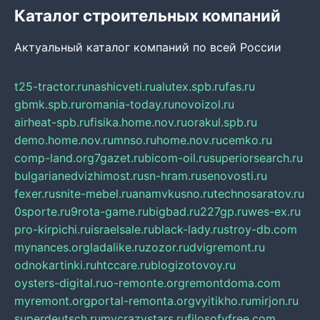
Каталог строительных компаний
Актуальный каталог компаний по всей России
t25-tractor.ru
nashicveti.ru
alutex.spb.ru
fas.ru
gbmk.spb.ru
romania-today.ru
novoizol.ru
airheat-spb.ru
fisika.home.nov.ru
orakul.spb.ru
demo.home.nov.ru
mnso.ru
home.nov.ru
cemko.ru
comp-land.org
7gazet.ru
bicom-oil.ru
superiorsearch.ru
bulgarianedvizhimost.ru
sn-hram.ru
senovosti.ru
fexer.ru
snite-mebel.ru
anamvkusno.ru
technosaratov.ru
0sporte.ru
9rota-game.ru
bigbad.ru
227gp.ru
wes-ex.ru
pro-kirpichi.ru
israelsale.ru
black-lady.ru
stroy-db.com
mynances.org
ladalike.ru
zozor.ru
dvigremont.ru
odnokartinki.ru
htccare.ru
blogizotovoy.ru
oysters-digital.ru
o-remonte.org
remontdoma.com
myremont.org
portal-remonta.org
vyitikho.ru
mirjon.ru
superdeutsch.ru
mycrazystars.ru
filosofyfree.com