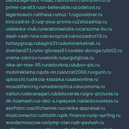
backstage-682-music.ru
lordfilm7.ru
lordfilm13.ru
prime-cars63.ru
un-believable.ru
codetool.ru
legardoauto.ru
lithasa.ru
muz-1.ru
gooddver.ru
kinozadrot-3.ru
qr-plus-promo.ru
2shizashop.ru
udalenka-club.ru
nerabotaetsite.ru
carszona-bu.ru
dash-cash-now.ru
bravoprod.ru
kinozadrot13.ru
hotteygroup.ru
bagira31.ru
dommarketnsk.ru
dveriland73.ru
nis-glonass51.ru
veles-doroga.ru
tb02.ru
vrema-zdorov.ru
velonik.ru
surgutgloss.ru
nike-air-max-95.ru
nadookna.ru
lubov-pic.ru
mobilreklama.ru
pds-nn.ru
socrat2000.ru
vgurin.ru
spksochi.ru
shkola-klassika.ru
sabeonline.ru
mosoblfencing.ru
masteroptica.ru
lucomoria.ru
iration.ru
devanagari.ru
biblioverde.ru
igro-pictures.ru
dk-tulamash.ru
s-dez-s.ru
peysok.ru
blackcountess.ru
asoftdoc.ru
scifichannel.ru
ocenka-appraisal.ru
mudconnector.ru
hitstih.ru
pik-finance.ru
vip-surfing.ru
wundermoscow.ru
olymp-clan.ru
dr-pavlush.ru