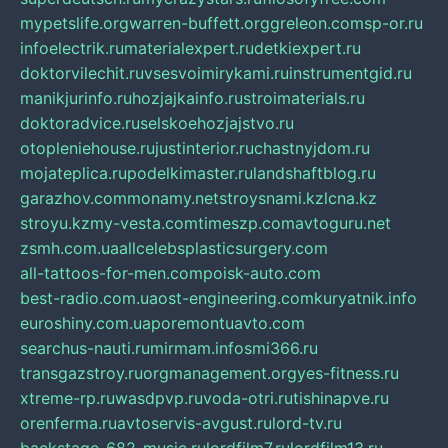
mypetslife.org
warren-buffett.org
greleon.com
sp-or.ru
infoelectrik.ru
materialexpert.ru
detkiexpert.ru
doktorvilechit.ru
vsesvoimirykami.ru
instrumentgid.ru
manikjurinfo.ru
hozjajkainfo.ru
stroimaterials.ru
doktoradvice.ru
selskoehozjajstvo.ru
otopleniehouse.ru
justinterior.ru
chastnyjdom.ru
mojateplica.ru
podelkimaster.ru
landshaftblog.ru
garazhov.com
monamy.net
stroysnami.kz
lcna.kz
stroyu.kz
my-vesta.com
timeszp.com
avtoguru.net
zsmh.com.ua
allcelebsplasticsurgery.com
all-tattoos-for-men.com
poisk-auto.com
best-radio.com.ua
ost-engineering.com
kuryatnik.info
euroshiny.com.ua
poremontuavto.com
searchus-nauti.ru
mirmam.info
smi366.ru
transgazstroy.ru
orgmanagement.org
yes-fitness.ru
xtreme-rp.ru
wasdpvp.ru
voda-otri.ru
tishinapve.ru
orenferma.ru
avtoservis-avgust.ru
lord-tv.ru