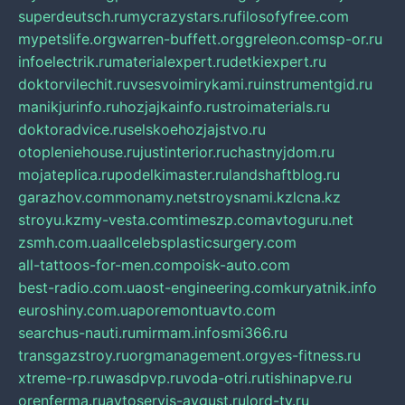
superdeutsch.ru
mycrazystars.ru
filosofyfree.com
mypetslife.org
warren-buffett.org
greleon.com
sp-or.ru
infoelectrik.ru
materialexpert.ru
detkiexpert.ru
doktorvilechit.ru
vsesvoimirykami.ru
instrumentgid.ru
manikjurinfo.ru
hozjajkainfo.ru
stroimaterials.ru
doktoradvice.ru
selskoehozjajstvo.ru
otopleniehouse.ru
justinterior.ru
chastnyjdom.ru
mojateplica.ru
podelkimaster.ru
landshaftblog.ru
garazhov.com
monamy.net
stroysnami.kz
lcna.kz
stroyu.kz
my-vesta.com
timeszp.com
avtoguru.net
zsmh.com.ua
allcelebsplasticsurgery.com
all-tattoos-for-men.com
poisk-auto.com
best-radio.com.ua
ost-engineering.com
kuryatnik.info
euroshiny.com.ua
poremontuavto.com
searchus-nauti.ru
mirmam.info
smi366.ru
transgazstroy.ru
orgmanagement.org
yes-fitness.ru
xtreme-rp.ru
wasdpvp.ru
voda-otri.ru
tishinapve.ru
orenferma.ru
avtoservis-avgust.ru
lord-tv.ru