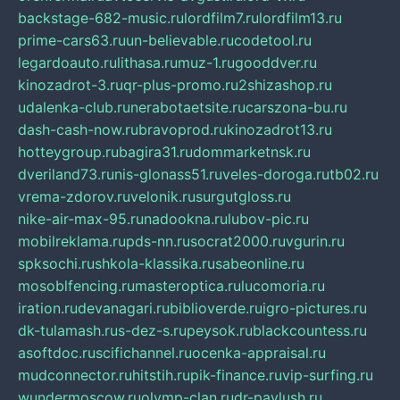
backstage-682-music.ru
lordfilm7.ru
lordfilm13.ru
prime-cars63.ru
un-believable.ru
codetool.ru
legardoauto.ru
lithasa.ru
muz-1.ru
gooddver.ru
kinozadrot-3.ru
qr-plus-promo.ru
2shizashop.ru
udalenka-club.ru
nerabotaetsite.ru
carszona-bu.ru
dash-cash-now.ru
bravoprod.ru
kinozadrot13.ru
hotteygroup.ru
bagira31.ru
dommarketnsk.ru
dveriland73.ru
nis-glonass51.ru
veles-doroga.ru
tb02.ru
vrema-zdorov.ru
velonik.ru
surgutgloss.ru
nike-air-max-95.ru
nadookna.ru
lubov-pic.ru
mobilreklama.ru
pds-nn.ru
socrat2000.ru
vgurin.ru
spksochi.ru
shkola-klassika.ru
sabeonline.ru
mosoblfencing.ru
masteroptica.ru
lucomoria.ru
iration.ru
devanagari.ru
biblioverde.ru
igro-pictures.ru
dk-tulamash.ru
s-dez-s.ru
peysok.ru
blackcountess.ru
asoftdoc.ru
scifichannel.ru
ocenka-appraisal.ru
mudconnector.ru
hitstih.ru
pik-finance.ru
vip-surfing.ru
wundermoscow.ru
olymp-clan.ru
dr-pavlush.ru