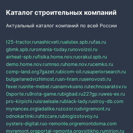
Каталог строительных компаний
Актуальный каталог компаний по всей России
t25-tractor.ru
nashicveti.ru
alutex.spb.ru
fas.ru
gbmk.spb.ru
romania-today.ru
novoizol.ru
airheat-spb.ru
fisika.home.nov.ru
orakul.spb.ru
demo.home.nov.ru
mnso.ru
home.nov.ru
cemko.ru
comp-land.org
7gazet.ru
bicom-oil.ru
superiorsearch.ru
bulgarianedvizhimost.ru
sn-hram.ru
senovosti.ru
fexer.ru
snite-mebel.ru
anamvkusno.ru
technosaratov.ru
0sporte.ru
9rota-game.ru
bigbad.ru
227gp.ru
wes-ex.ru
pro-kirpichi.ru
israelsale.ru
black-lady.ru
stroy-db.com
mynances.org
ladalike.ru
zozor.ru
dvigremont.ru
odnokartinki.ru
htccare.ru
blogizotovoy.ru
oysters-digital.ru
o-remonte.org
remontdoma.com
myremont.org
portal-remonta.org
vyitikho.ru
mirjon.ru