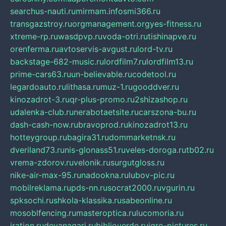
searchus-nauti.ru
mirmam.info
smi366.ru
transgazstroy.ru
orgmanagement.org
yes-fitness.ru
xtreme-rp.ru
wasdpvp.ru
voda-otri.ru
tishinapve.ru
orenferma.ru
avtoservis-avgust.ru
lord-tv.ru
backstage-682-music.ru
lordfilm7.ru
lordfilm13.ru
prime-cars63.ru
un-believable.ru
codetool.ru
legardoauto.ru
lithasa.ru
muz-1.ru
gooddver.ru
kinozadrot-3.ru
qr-plus-promo.ru
2shizashop.ru
udalenka-club.ru
nerabotaetsite.ru
carszona-bu.ru
dash-cash-now.ru
bravoprod.ru
kinozadrot13.ru
hotteygroup.ru
bagira31.ru
dommarketnsk.ru
dveriland73.ru
nis-glonass51.ru
veles-doroga.ru
tb02.ru
vrema-zdorov.ru
velonik.ru
surgutgloss.ru
nike-air-max-95.ru
nadookna.ru
lubov-pic.ru
mobilreklama.ru
pds-nn.ru
socrat2000.ru
vgurin.ru
spksochi.ru
shkola-klassika.ru
sabeonline.ru
mosoblfencing.ru
masteroptica.ru
lucomoria.ru
iration.ru
devanagari.ru
biblioverde.ru
igro-pictures.ru