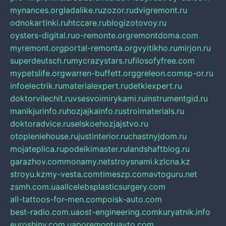
mynances.org
ladalike.ru
zozor.ru
dvigremont.ru
odnokartinki.ru
htccare.ru
blogizotovoy.ru
oysters-digital.ru
o-remonte.org
remontdoma.com
myremont.org
portal-remonta.org
vyitikho.ru
mirjon.ru
superdeutsch.ru
mycrazystars.ru
filosofyfree.com
mypetslife.org
warren-buffett.org
greleon.com
sp-or.ru
infoelectrik.ru
materialexpert.ru
detkiexpert.ru
doktorvilechit.ru
vsesvoimirykami.ru
instrumentgid.ru
manikjurinfo.ru
hozjajkainfo.ru
stroimaterials.ru
doktoradvice.ru
selskoehozjajstvo.ru
otopleniehouse.ru
justinterior.ru
chastnyjdom.ru
mojateplica.ru
podelkimaster.ru
landshaftblog.ru
garazhov.com
monamy.net
stroysnami.kz
lcna.kz
stroyu.kz
my-vesta.com
timeszp.com
avtoguru.net
zsmh.com.ua
allcelebsplasticsurgery.com
all-tattoos-for-men.com
poisk-auto.com
best-radio.com.ua
ost-engineering.com
kuryatnik.info
euroshiny.com.ua
poremontuavto.com