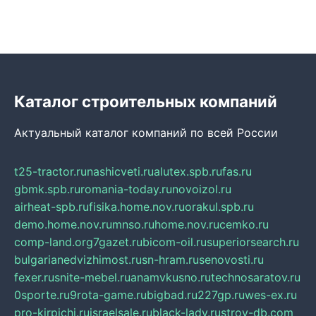
Каталог строительных компаний
Актуальный каталог компаний по всей России
t25-tractor.ru
nashicveti.ru
alutex.spb.ru
fas.ru
gbmk.spb.ru
romania-today.ru
novoizol.ru
airheat-spb.ru
fisika.home.nov.ru
orakul.spb.ru
demo.home.nov.ru
mnso.ru
home.nov.ru
cemko.ru
comp-land.org
7gazet.ru
bicom-oil.ru
superiorsearch.ru
bulgarianedvizhimost.ru
sn-hram.ru
senovosti.ru
fexer.ru
snite-mebel.ru
anamvkusno.ru
technosaratov.ru
0sporte.ru
9rota-game.ru
bigbad.ru
227gp.ru
wes-ex.ru
pro-kirpichi.ru
israelsale.ru
black-lady.ru
stroy-db.com