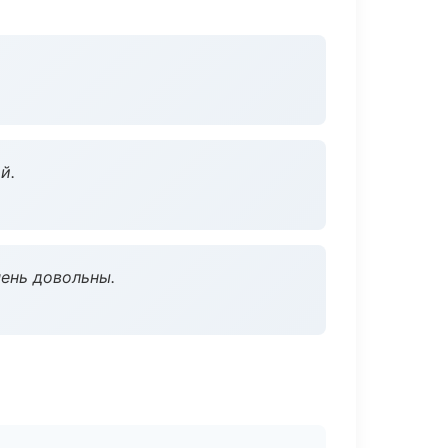
й.
чень довольны.