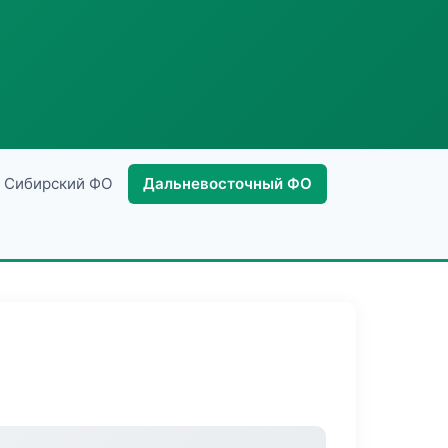
Сибирский ФО
Дальневосточный ФО