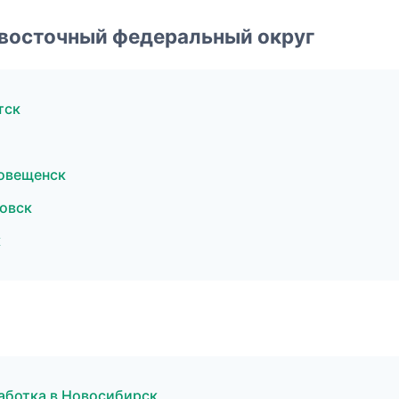
евосточный федеральный округ
тск
овещенск
овск
к
аботка в Новосибирск