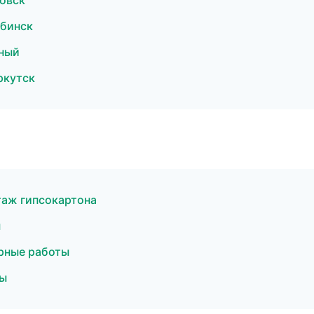
овск
бинск
ный
ркутск
аж гипсокартона
ы
рные работы
ты