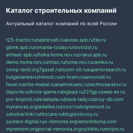
Каталог строительных компаний
Актуальный каталог компаний по всей России
t25-tractor.ru
nashicveti.ru
alutex.spb.ru
fas.ru
gbmk.spb.ru
romania-today.ru
novoizol.ru
airheat-spb.ru
fisika.home.nov.ru
orakul.spb.ru
demo.home.nov.ru
mnso.ru
home.nov.ru
cemko.ru
comp-land.org
7gazet.ru
bicom-oil.ru
superiorsearch.ru
bulgarianedvizhimost.ru
sn-hram.ru
senovosti.ru
fexer.ru
snite-mebel.ru
anamvkusno.ru
technosaratov.ru
0sporte.ru
9rota-game.ru
bigbad.ru
227gp.ru
wes-ex.ru
pro-kirpichi.ru
israelsale.ru
black-lady.ru
stroy-db.com
mynances.org
ladalike.ru
zozor.ru
dvigremont.ru
odnokartinki.ru
htccare.ru
blogizotovoy.ru
oysters-digital.ru
o-remonte.org
remontdoma.com
myremont.org
portal-remonta.org
vyitikho.ru
mirjon.ru