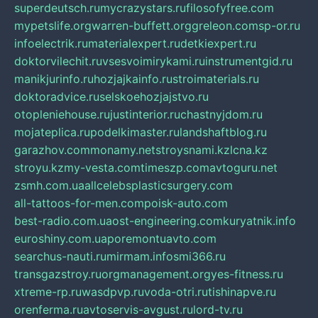
superdeutsch.ru
mycrazystars.ru
filosofyfree.com
mypetslife.org
warren-buffett.org
greleon.com
sp-or.ru
infoelectrik.ru
materialexpert.ru
detkiexpert.ru
doktorvilechit.ru
vsesvoimirykami.ru
instrumentgid.ru
manikjurinfo.ru
hozjajkainfo.ru
stroimaterials.ru
doktoradvice.ru
selskoehozjajstvo.ru
otopleniehouse.ru
justinterior.ru
chastnyjdom.ru
mojateplica.ru
podelkimaster.ru
landshaftblog.ru
garazhov.com
monamy.net
stroysnami.kz
lcna.kz
stroyu.kz
my-vesta.com
timeszp.com
avtoguru.net
zsmh.com.ua
allcelebsplasticsurgery.com
all-tattoos-for-men.com
poisk-auto.com
best-radio.com.ua
ost-engineering.com
kuryatnik.info
euroshiny.com.ua
poremontuavto.com
searchus-nauti.ru
mirmam.info
smi366.ru
transgazstroy.ru
orgmanagement.org
yes-fitness.ru
xtreme-rp.ru
wasdpvp.ru
voda-otri.ru
tishinapve.ru
orenferma.ru
avtoservis-avgust.ru
lord-tv.ru