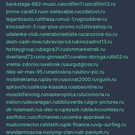
backstage-682-music.ru
lordfilm7.ru
lordfilm13.ru
prime-cars63.ru
un-believable.ru
codetool.ru
legardoauto.ru
lithasa.ru
muz-1.ru
gooddver.ru
kinozadrot-3.ru
qr-plus-promo.ru
2shizashop.ru
udalenka-club.ru
nerabotaetsite.ru
carszona-bu.ru
dash-cash-now.ru
bravoprod.ru
kinozadrot13.ru
hotteygroup.ru
bagira31.ru
dommarketnsk.ru
dveriland73.ru
nis-glonass51.ru
veles-doroga.ru
tb02.ru
vrema-zdorov.ru
velonik.ru
surgutgloss.ru
nike-air-max-95.ru
nadookna.ru
lubov-pic.ru
mobilreklama.ru
pds-nn.ru
socrat2000.ru
vgurin.ru
spksochi.ru
shkola-klassika.ru
sabeonline.ru
mosoblfencing.ru
masteroptica.ru
lucomoria.ru
iration.ru
devanagari.ru
biblioverde.ru
igro-pictures.ru
dk-tulamash.ru
s-dez-s.ru
peysok.ru
blackcountess.ru
asoftdoc.ru
scifichannel.ru
ocenka-appraisal.ru
mudconnector.ru
hitstih.ru
pik-finance.ru
vip-surfing.ru
wundermoscow.ru
olymp-clan.ru
dr-pavlush.ru