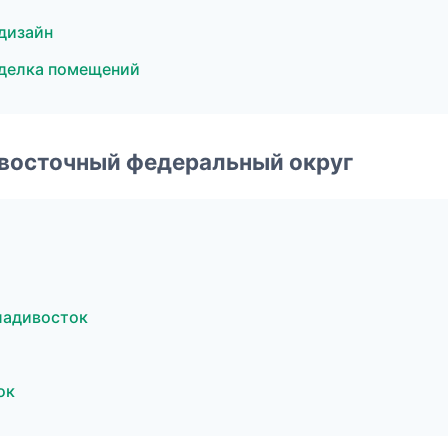
дизайн
делка помещений
евосточный федеральный округ
ладивосток
ок