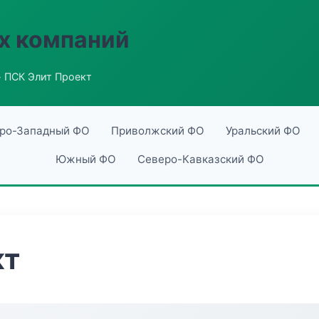
х компаний
 ПСК Элит Проект
ро-Западный ФО
Приволжский ФО
Уральский ФО
Южный ФО
Северо-Кавказский ФО
кт