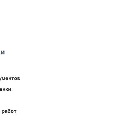
ми
ументов
енки
 работ