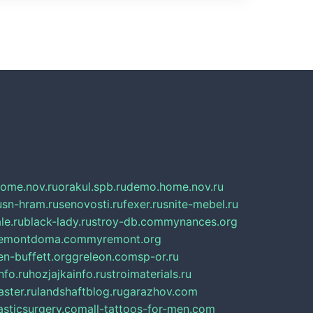
home.nov.ru
orakul.spb.ru
demo.home.nov.ru
u
sn-hram.ru
senovosti.ru
fexer.ru
snite-mebel.ru
le.ru
black-lady.ru
stroy-db.com
mynances.org
emontdoma.com
myremont.org
en-buffett.org
greleon.com
sp-or.ru
nfo.ru
hozjajkainfo.ru
stroimaterials.ru
ster.ru
landshaftblog.ru
garazhov.com
lasticsurgery.com
all-tattoos-for-men.com