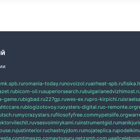
ий
сии
mk.spb.ru
romania-today.ru
novoizol.ru
airheat-spb.ru
fisika.
azet.ru
bicom-oil.ru
superiorsearch.ru
bulgarianedvizhimost.r
a-game.ru
bigbad.ru
227gp.ru
wes-ex.ru
pro-kirpichi.ru
israelsa
u
htccare.ru
blogizotovoy.ru
oysters-digital.ru
o-remonte.org
r
tsch.ru
mycrazystars.ru
filosofyfree.com
mypetslife.org
warr
ktorvilechit.ru
vsesvoimirykami.ru
instrumentgid.ru
manikjuri
ouse.ru
justinterior.ru
chastnyjdom.ru
mojateplica.ru
podelkima
esta.com
timeszp.com
avtoguru.net
zsmh.com.ua
allcelebsp