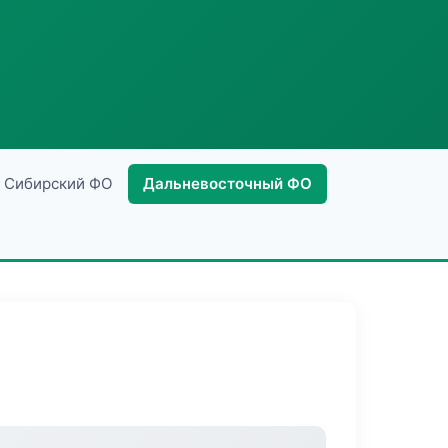
Сибирский ФО
Дальневосточный ФО