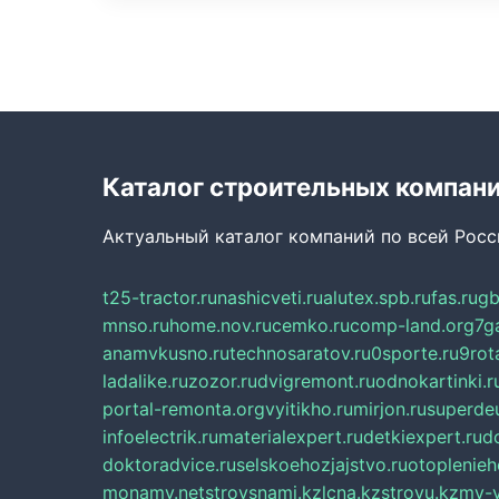
Каталог строительных компан
Актуальный каталог компаний по всей Рос
t25-tractor.ru
nashicveti.ru
alutex.spb.ru
fas.ru
gb
mnso.ru
home.nov.ru
cemko.ru
comp-land.org
7g
anamvkusno.ru
technosaratov.ru
0sporte.ru
9rot
ladalike.ru
zozor.ru
dvigremont.ru
odnokartinki.r
portal-remonta.org
vyitikho.ru
mirjon.ru
superdeu
infoelectrik.ru
materialexpert.ru
detkiexpert.ru
do
doktoradvice.ru
selskoehozjajstvo.ru
otoplenieh
monamy.net
stroysnami.kz
lcna.kz
stroyu.kz
my-v