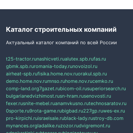
Каталог строительных компаний
Актуальный каталог компаний по всей России
t25-tractor.ru
nashicveti.ru
alutex.spb.ru
fas.ru
gbmk.spb.ru
romania-today.ru
novoizol.ru
airheat-spb.ru
fisika.home.nov.ru
orakul.spb.ru
demo.home.nov.ru
mnso.ru
home.nov.ru
cemko.ru
comp-land.org
7gazet.ru
bicom-oil.ru
superiorsearch.ru
bulgarianedvizhimost.ru
sn-hram.ru
senovosti.ru
fexer.ru
snite-mebel.ru
anamvkusno.ru
technosaratov.ru
0sporte.ru
9rota-game.ru
bigbad.ru
227gp.ru
wes-ex.ru
pro-kirpichi.ru
israelsale.ru
black-lady.ru
stroy-db.com
mynances.org
ladalike.ru
zozor.ru
dvigremont.ru