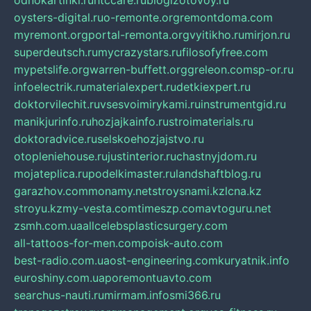
odnokartinki.ru
htccare.ru
blogizotovoy.ru
oysters-digital.ru
o-remonte.org
remontdoma.com
myremont.org
portal-remonta.org
vyitikho.ru
mirjon.ru
superdeutsch.ru
mycrazystars.ru
filosofyfree.com
mypetslife.org
warren-buffett.org
greleon.com
sp-or.ru
infoelectrik.ru
materialexpert.ru
detkiexpert.ru
doktorvilechit.ru
vsesvoimirykami.ru
instrumentgid.ru
manikjurinfo.ru
hozjajkainfo.ru
stroimaterials.ru
doktoradvice.ru
selskoehozjajstvo.ru
otopleniehouse.ru
justinterior.ru
chastnyjdom.ru
mojateplica.ru
podelkimaster.ru
landshaftblog.ru
garazhov.com
monamy.net
stroysnami.kz
lcna.kz
stroyu.kz
my-vesta.com
timeszp.com
avtoguru.net
zsmh.com.ua
allcelebsplasticsurgery.com
all-tattoos-for-men.com
poisk-auto.com
best-radio.com.ua
ost-engineering.com
kuryatnik.info
euroshiny.com.ua
poremontuavto.com
searchus-nauti.ru
mirmam.info
smi366.ru