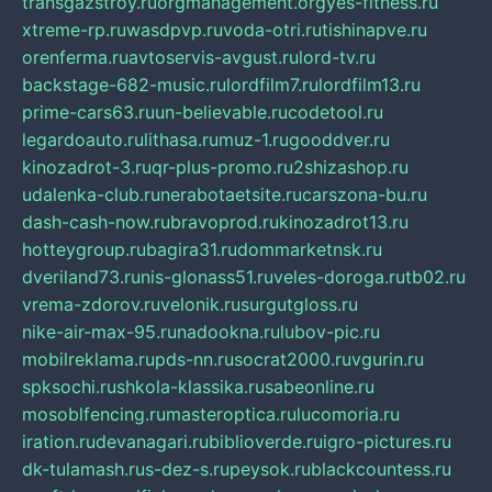
transgazstroy.ru
orgmanagement.org
yes-fitness.ru
xtreme-rp.ru
wasdpvp.ru
voda-otri.ru
tishinapve.ru
orenferma.ru
avtoservis-avgust.ru
lord-tv.ru
backstage-682-music.ru
lordfilm7.ru
lordfilm13.ru
prime-cars63.ru
un-believable.ru
codetool.ru
legardoauto.ru
lithasa.ru
muz-1.ru
gooddver.ru
kinozadrot-3.ru
qr-plus-promo.ru
2shizashop.ru
udalenka-club.ru
nerabotaetsite.ru
carszona-bu.ru
dash-cash-now.ru
bravoprod.ru
kinozadrot13.ru
hotteygroup.ru
bagira31.ru
dommarketnsk.ru
dveriland73.ru
nis-glonass51.ru
veles-doroga.ru
tb02.ru
vrema-zdorov.ru
velonik.ru
surgutgloss.ru
nike-air-max-95.ru
nadookna.ru
lubov-pic.ru
mobilreklama.ru
pds-nn.ru
socrat2000.ru
vgurin.ru
spksochi.ru
shkola-klassika.ru
sabeonline.ru
mosoblfencing.ru
masteroptica.ru
lucomoria.ru
iration.ru
devanagari.ru
biblioverde.ru
igro-pictures.ru
dk-tulamash.ru
s-dez-s.ru
peysok.ru
blackcountess.ru