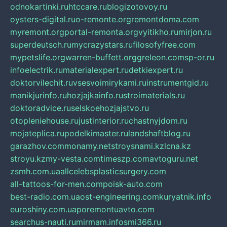
odnokartinki.ru
htccare.ru
blogizotovoy.ru
oysters-digital.ru
o-remonte.org
remontdoma.com
myremont.org
portal-remonta.org
vyitikho.ru
mirjon.ru
superdeutsch.ru
mycrazystars.ru
filosofyfree.com
mypetslife.org
warren-buffett.org
greleon.com
sp-or.ru
infoelectrik.ru
materialexpert.ru
detkiexpert.ru
doktorvilechit.ru
vsesvoimirykami.ru
instrumentgid.ru
manikjurinfo.ru
hozjajkainfo.ru
stroimaterials.ru
doktoradvice.ru
selskoehozjajstvo.ru
otopleniehouse.ru
justinterior.ru
chastnyjdom.ru
mojateplica.ru
podelkimaster.ru
landshaftblog.ru
garazhov.com
monamy.net
stroysnami.kz
lcna.kz
stroyu.kz
my-vesta.com
timeszp.com
avtoguru.net
zsmh.com.ua
allcelebsplasticsurgery.com
all-tattoos-for-men.com
poisk-auto.com
best-radio.com.ua
ost-engineering.com
kuryatnik.info
euroshiny.com.ua
poremontuavto.com
searchus-nauti.ru
mirmam.info
smi366.ru