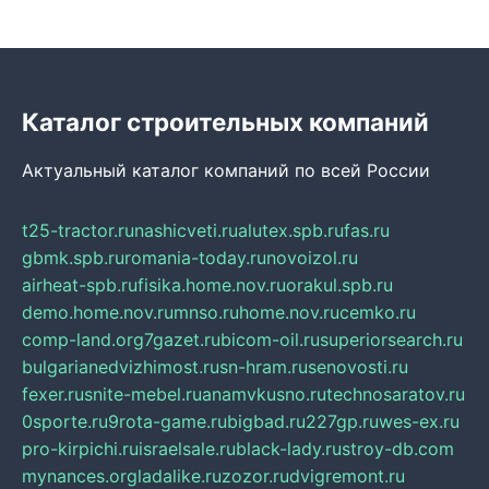
Каталог строительных компаний
Актуальный каталог компаний по всей России
t25-tractor.ru
nashicveti.ru
alutex.spb.ru
fas.ru
gbmk.spb.ru
romania-today.ru
novoizol.ru
airheat-spb.ru
fisika.home.nov.ru
orakul.spb.ru
demo.home.nov.ru
mnso.ru
home.nov.ru
cemko.ru
comp-land.org
7gazet.ru
bicom-oil.ru
superiorsearch.ru
bulgarianedvizhimost.ru
sn-hram.ru
senovosti.ru
fexer.ru
snite-mebel.ru
anamvkusno.ru
technosaratov.ru
0sporte.ru
9rota-game.ru
bigbad.ru
227gp.ru
wes-ex.ru
pro-kirpichi.ru
israelsale.ru
black-lady.ru
stroy-db.com
mynances.org
ladalike.ru
zozor.ru
dvigremont.ru