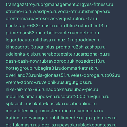
transgazstroy.ru
orgmanagement.org
yes-fitness.ru
xtreme-rp.ru
wasdpvp.ru
voda-otri.ru
tishinapve.ru
orenferma.ru
avtoservis-avgust.ru
lord-tv.ru
backstage-682-music.ru
lordfilm7.ru
lordfilm13.ru
prime-cars63.ru
un-believable.ru
codetool.ru
legardoauto.ru
lithasa.ru
muz-1.ru
gooddver.ru
kinozadrot-3.ru
qr-plus-promo.ru
2shizashop.ru
udalenka-club.ru
nerabotaetsite.ru
carszona-bu.ru
dash-cash-now.ru
bravoprod.ru
kinozadrot13.ru
hotteygroup.ru
bagira31.ru
dommarketnsk.ru
dveriland73.ru
nis-glonass51.ru
veles-doroga.ru
tb02.ru
vrema-zdorov.ru
velonik.ru
surgutgloss.ru
nike-air-max-95.ru
nadookna.ru
lubov-pic.ru
mobilreklama.ru
pds-nn.ru
socrat2000.ru
vgurin.ru
spksochi.ru
shkola-klassika.ru
sabeonline.ru
mosoblfencing.ru
masteroptica.ru
lucomoria.ru
iration.ru
devanagari.ru
biblioverde.ru
igro-pictures.ru
dk-tulamash.ru
s-dez-s.ru
peysok.ru
blackcountess.ru