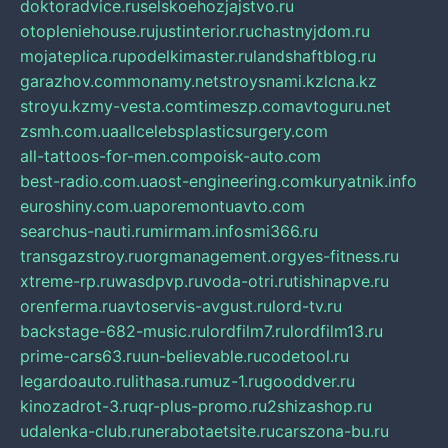
doktoradvice.ru
selskoehozjajstvo.ru
otopleniehouse.ru
justinterior.ru
chastnyjdom.ru
mojateplica.ru
podelkimaster.ru
landshaftblog.ru
garazhov.com
monamy.net
stroysnami.kz
lcna.kz
stroyu.kz
my-vesta.com
timeszp.com
avtoguru.net
zsmh.com.ua
allcelebsplasticsurgery.com
all-tattoos-for-men.com
poisk-auto.com
best-radio.com.ua
ost-engineering.com
kuryatnik.info
euroshiny.com.ua
poremontuavto.com
searchus-nauti.ru
mirmam.info
smi366.ru
transgazstroy.ru
orgmanagement.org
yes-fitness.ru
xtreme-rp.ru
wasdpvp.ru
voda-otri.ru
tishinapve.ru
orenferma.ru
avtoservis-avgust.ru
lord-tv.ru
backstage-682-music.ru
lordfilm7.ru
lordfilm13.ru
prime-cars63.ru
un-believable.ru
codetool.ru
legardoauto.ru
lithasa.ru
muz-1.ru
gooddver.ru
kinozadrot-3.ru
qr-plus-promo.ru
2shizashop.ru
udalenka-club.ru
nerabotaetsite.ru
carszona-bu.ru