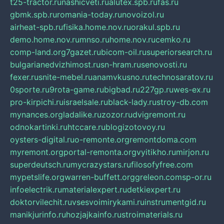
t25-tractor.ru
nashicveti.ru
alutex.spb.ru
fas.ru
gbmk.spb.ru
romania-today.ru
novoizol.ru
airheat-spb.ru
fisika.home.nov.ru
orakul.spb.ru
demo.home.nov.ru
mnso.ru
home.nov.ru
cemko.ru
comp-land.org
7gazet.ru
bicom-oil.ru
superiorsearch.ru
bulgarianedvizhimost.ru
sn-hram.ru
senovosti.ru
fexer.ru
snite-mebel.ru
anamvkusno.ru
technosaratov.ru
0sporte.ru
9rota-game.ru
bigbad.ru
227gp.ru
wes-ex.ru
pro-kirpichi.ru
israelsale.ru
black-lady.ru
stroy-db.com
mynances.org
ladalike.ru
zozor.ru
dvigremont.ru
odnokartinki.ru
htccare.ru
blogizotovoy.ru
oysters-digital.ru
o-remonte.org
remontdoma.com
myremont.org
portal-remonta.org
vyitikho.ru
mirjon.ru
superdeutsch.ru
mycrazystars.ru
filosofyfree.com
mypetslife.org
warren-buffett.org
greleon.com
sp-or.ru
infoelectrik.ru
materialexpert.ru
detkiexpert.ru
doktorvilechit.ru
vsesvoimirykami.ru
instrumentgid.ru
manikjurinfo.ru
hozjajkainfo.ru
stroimaterials.ru