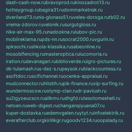
dash-cash-now.ru
bravoprod.ru
kinozadrot13.ru
hotteygroup.ru
bagira31.ru
dommarketnsk.ru
dveriland73.ru
nis-glonass51.ru
veles-doroga.ru
tb02.ru
vrema-zdorov.ru
velonik.ru
surgutgloss.ru
nike-air-max-95.ru
nadookna.ru
lubov-pic.ru
mobilreklama.ru
pds-nn.ru
socrat2000.ru
vgurin.ru
spksochi.ru
shkola-klassika.ru
sabeonline.ru
mosoblfencing.ru
masteroptica.ru
lucomoria.ru
iration.ru
devanagari.ru
biblioverde.ru
igro-pictures.ru
dk-tulamash.ru
s-dez-s.ru
peysok.ru
blackcountess.ru
asoftdoc.ru
scifichannel.ru
ocenka-appraisal.ru
mudconnector.ru
hitstih.ru
pik-finance.ru
vip-surfing.ru
wundermoscow.ru
olymp-clan.ru
dr-pavlush.ru
su2lgyoeucscn.ru
allkmv.ru
dhgfd.ru
tesotomeshell.ru
netoen.ru
web-digest.ru
changanqiyuana07.ru
kuper-dostavka.ru
edemvgelen.ru
ytyt.ru
infoelektrik.ru
everafterclub.org
kirillkgr.ru
goodv1234.ru
oopslady.ru