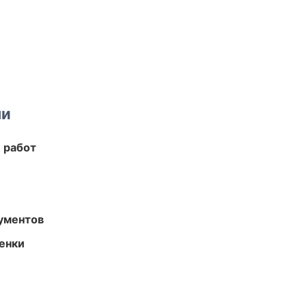
ми
 работ
ументов
енки