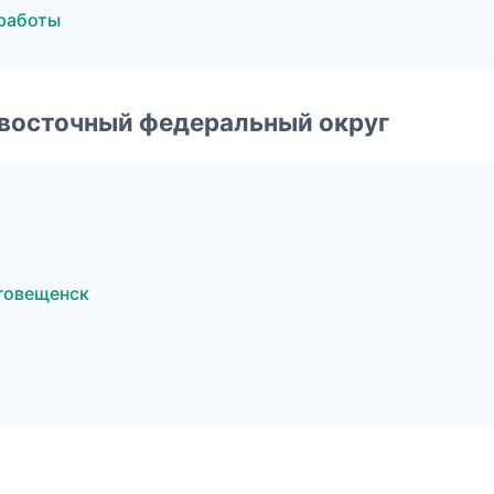
работы
евосточный федеральный округ
говещенск