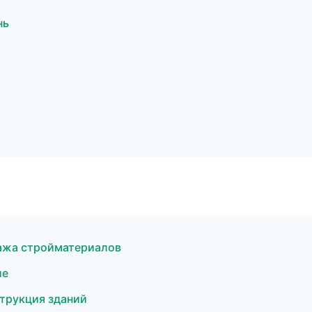
нь
ажа стройматериалов
ие
трукция зданий