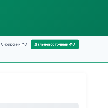
Сибирский ФО
Дальневосточный ФО