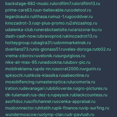
backstage-682-music.ru
lordfilm7.ru
lordfilm13.ru
prime-cars63.ru
un-believable.ru
codetool.ru
legardoauto.ru
lithasa.ru
muz-1.ru
gooddver.ru
kinozadrot-3.ru
qr-plus-promo.ru
2shizashop.ru
udalenka-club.ru
nerabotaetsite.ru
carszona-bu.ru
dash-cash-now.ru
bravoprod.ru
kinozadrot13.ru
hotteygroup.ru
bagira31.ru
dommarketnsk.ru
dveriland73.ru
nis-glonass51.ru
veles-doroga.ru
tb02.ru
vrema-zdorov.ru
velonik.ru
surgutgloss.ru
nike-air-max-95.ru
nadookna.ru
lubov-pic.ru
mobilreklama.ru
pds-nn.ru
socrat2000.ru
vgurin.ru
spksochi.ru
shkola-klassika.ru
sabeonline.ru
mosoblfencing.ru
masteroptica.ru
lucomoria.ru
iration.ru
devanagari.ru
biblioverde.ru
igro-pictures.ru
dk-tulamash.ru
s-dez-s.ru
peysok.ru
blackcountess.ru
asoftdoc.ru
scifichannel.ru
ocenka-appraisal.ru
mudconnector.ru
hitstih.ru
pik-finance.ru
vip-surfing.ru
wundermoscow.ru
olymp-clan.ru
dr-pavlush.ru