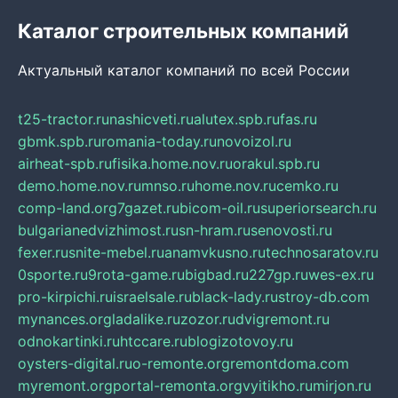
Каталог строительных компаний
Актуальный каталог компаний по всей России
t25-tractor.ru
nashicveti.ru
alutex.spb.ru
fas.ru
gbmk.spb.ru
romania-today.ru
novoizol.ru
airheat-spb.ru
fisika.home.nov.ru
orakul.spb.ru
demo.home.nov.ru
mnso.ru
home.nov.ru
cemko.ru
comp-land.org
7gazet.ru
bicom-oil.ru
superiorsearch.ru
bulgarianedvizhimost.ru
sn-hram.ru
senovosti.ru
fexer.ru
snite-mebel.ru
anamvkusno.ru
technosaratov.ru
0sporte.ru
9rota-game.ru
bigbad.ru
227gp.ru
wes-ex.ru
pro-kirpichi.ru
israelsale.ru
black-lady.ru
stroy-db.com
mynances.org
ladalike.ru
zozor.ru
dvigremont.ru
odnokartinki.ru
htccare.ru
blogizotovoy.ru
oysters-digital.ru
o-remonte.org
remontdoma.com
myremont.org
portal-remonta.org
vyitikho.ru
mirjon.ru