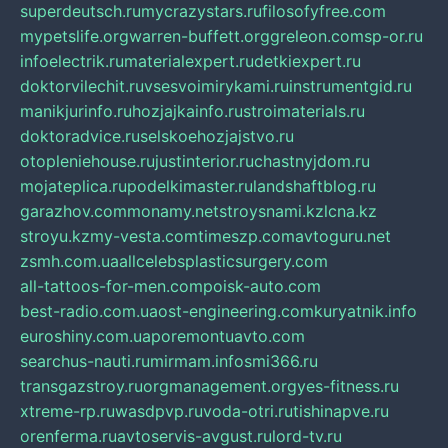
superdeutsch.ru
mycrazystars.ru
filosofyfree.com
mypetslife.org
warren-buffett.org
greleon.com
sp-or.ru
infoelectrik.ru
materialexpert.ru
detkiexpert.ru
doktorvilechit.ru
vsesvoimirykami.ru
instrumentgid.ru
manikjurinfo.ru
hozjajkainfo.ru
stroimaterials.ru
doktoradvice.ru
selskoehozjajstvo.ru
otopleniehouse.ru
justinterior.ru
chastnyjdom.ru
mojateplica.ru
podelkimaster.ru
landshaftblog.ru
garazhov.com
monamy.net
stroysnami.kz
lcna.kz
stroyu.kz
my-vesta.com
timeszp.com
avtoguru.net
zsmh.com.ua
allcelebsplasticsurgery.com
all-tattoos-for-men.com
poisk-auto.com
best-radio.com.ua
ost-engineering.com
kuryatnik.info
euroshiny.com.ua
poremontuavto.com
searchus-nauti.ru
mirmam.info
smi366.ru
transgazstroy.ru
orgmanagement.org
yes-fitness.ru
xtreme-rp.ru
wasdpvp.ru
voda-otri.ru
tishinapve.ru
orenferma.ru
avtoservis-avgust.ru
lord-tv.ru