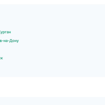
урган
в-на-Дону
ск