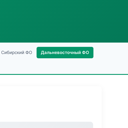
Сибирский ФО
Дальневосточный ФО