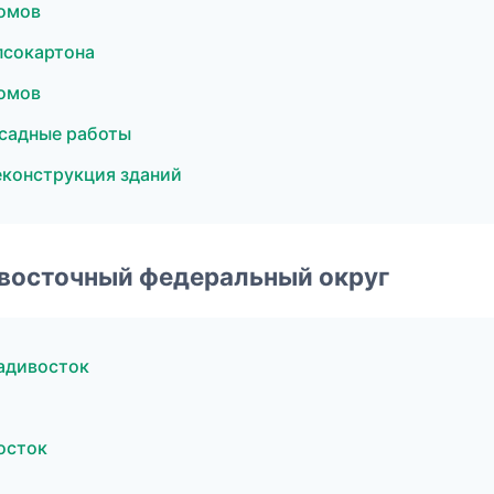
омов
псокартона
омов
садные работы
еконструкция зданий
евосточный федеральный округ
адивосток
осток