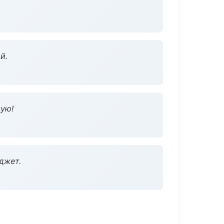
й.
дую!
джет.