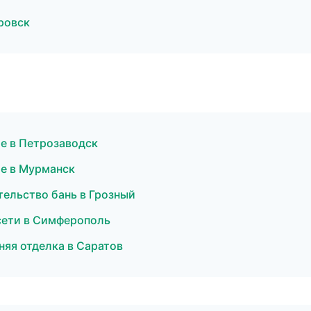
ровск
е в Петрозаводск
ие в Мурманск
ельство бань в Грозный
сети в Симферополь
яя отделка в Саратов