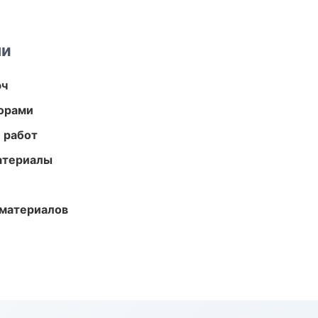
ми
юч
торами
 работ
атериалы
 материалов