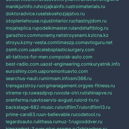
manikjurinfo.ru
hozjajkainfo.ru
stroimaterials.ru
doktoradvice.ru
selskoehozjajstvo.ru
otopleniehouse.ru
justinterior.ru
chastnyjdom.ru
mojateplica.ru
podelkimaster.ru
landshaftblog.ru
garazhov.com
monamy.net
stroysnami.kz
lcna.kz
stroyu.kz
my-vesta.com
timeszp.com
avtoguru.net
zsmh.com.ua
allcelebsplasticsurgery.com
all-tattoos-for-men.com
poisk-auto.com
best-radio.com.ua
ost-engineering.com
kuryatnik.info
euroshiny.com.ua
poremontuavto.com
searchus-nauti.ru
mirmam.info
smi366.ru
transgazstroy.ru
orgmanagement.org
yes-fitness.ru
xtreme-rp.ru
wasdpvp.ru
voda-otri.ru
tishinapve.ru
orenferma.ru
avtoservis-avgust.ru
lord-tv.ru
backstage-682-music.ru
lordfilm7.ru
lordfilm13.ru
prime-cars63.ru
un-believable.ru
codetool.ru
legardoauto.ru
lithasa.ru
muz-1.ru
gooddver.ru
kinozadrot-3.ru
qr-plus-promo.ru
2shizashop.ru