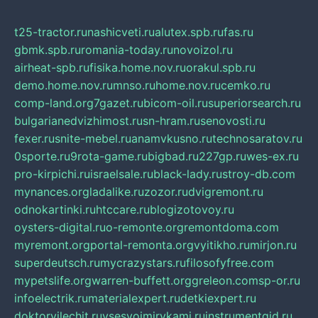
t25-tractor.ru
nashicveti.ru
alutex.spb.ru
fas.ru
gbmk.spb.ru
romania-today.ru
novoizol.ru
airheat-spb.ru
fisika.home.nov.ru
orakul.spb.ru
demo.home.nov.ru
mnso.ru
home.nov.ru
cemko.ru
comp-land.org
7gazet.ru
bicom-oil.ru
superiorsearch.ru
bulgarianedvizhimost.ru
sn-hram.ru
senovosti.ru
fexer.ru
snite-mebel.ru
anamvkusno.ru
technosaratov.ru
0sporte.ru
9rota-game.ru
bigbad.ru
227gp.ru
wes-ex.ru
pro-kirpichi.ru
israelsale.ru
black-lady.ru
stroy-db.com
mynances.org
ladalike.ru
zozor.ru
dvigremont.ru
odnokartinki.ru
htccare.ru
blogizotovoy.ru
oysters-digital.ru
o-remonte.org
remontdoma.com
myremont.org
portal-remonta.org
vyitikho.ru
mirjon.ru
superdeutsch.ru
mycrazystars.ru
filosofyfree.com
mypetslife.org
warren-buffett.org
greleon.com
sp-or.ru
infoelectrik.ru
materialexpert.ru
detkiexpert.ru
doktorvilechit.ru
vsesvoimirykami.ru
instrumentgid.ru