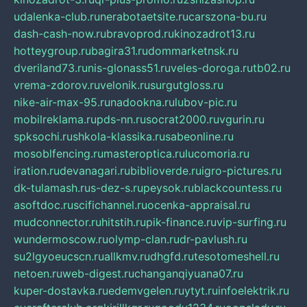
udalenka-club.ru
nerabotaetsite.ru
carszona-bu.ru
dash-cash-now.ru
bravoprod.ru
kinozadrot13.ru
hotteygroup.ru
bagira31.ru
dommarketnsk.ru
dveriland73.ru
nis-glonass51.ru
veles-doroga.ru
tb02.ru
vrema-zdorov.ru
velonik.ru
surgutgloss.ru
nike-air-max-95.ru
nadookna.ru
lubov-pic.ru
mobilreklama.ru
pds-nn.ru
socrat2000.ru
vgurin.ru
spksochi.ru
shkola-klassika.ru
sabeonline.ru
mosoblfencing.ru
masteroptica.ru
lucomoria.ru
iration.ru
devanagari.ru
biblioverde.ru
igro-pictures.ru
dk-tulamash.ru
s-dez-s.ru
peysok.ru
blackcountess.ru
asoftdoc.ru
scifichannel.ru
ocenka-appraisal.ru
mudconnector.ru
hitstih.ru
pik-finance.ru
vip-surfing.ru
wundermoscow.ru
olymp-clan.ru
dr-pavlush.ru
su2lgyoeucscn.ru
allkmv.ru
dhgfd.ru
tesotomeshell.ru
netoen.ru
web-digest.ru
changanqiyuana07.ru
kuper-dostavka.ru
edemvgelen.ru
ytyt.ru
infoelektrik.ru