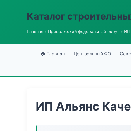
Каталог строительны
Главная
»
Приволжский федеральный округ
» ИП
🏠 Главная
Центральный ФО
Севе
ИП Альянс Кач