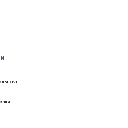
ми
ельства
енки