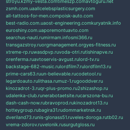
stroyu.kz
my-vesta.com
timeszp.com
avtoguru.net
zsmh.com.ua
allcelebsplasticsurgery.com
all-tattoos-for-men.com
poisk-auto.com
best-radio.com.ua
ost-engineering.com
kuryatnik.info
euroshiny.com.ua
poremontuavto.com
searchus-nauti.ru
mirmam.info
smi366.ru
transgazstroy.ru
orgmanagement.org
yes-fitness.ru
xtreme-rp.ru
wasdpvp.ru
voda-otri.ru
tishinapve.ru
orenferma.ru
avtoservis-avgust.ru
lord-tv.ru
backstage-682-music.ru
lordfilm7.ru
lordfilm13.ru
prime-cars63.ru
un-believable.ru
codetool.ru
legardoauto.ru
lithasa.ru
muz-1.ru
gooddver.ru
kinozadrot-3.ru
qr-plus-promo.ru
2shizashop.ru
udalenka-club.ru
nerabotaetsite.ru
carszona-bu.ru
dash-cash-now.ru
bravoprod.ru
kinozadrot13.ru
hotteygroup.ru
bagira31.ru
dommarketnsk.ru
dveriland73.ru
nis-glonass51.ru
veles-doroga.ru
tb02.ru
vrema-zdorov.ru
velonik.ru
surgutgloss.ru