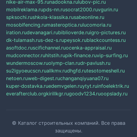
nike-air-max-95.ru
nadookna.ru
lubov-pic.ru
mobilreklama.ru
pds-nn.ru
socrat2000.ru
vgurin.ru
spksochi.ru
shkola-klassika.ru
sabeonline.ru
mosoblfencing.ru
masteroptica.ru
lucomoria.ru
iration.ru
devanagari.ru
biblioverde.ru
igro-pictures.ru
dk-tulamash.ru
s-dez-s.ru
peysok.ru
blackcountess.ru
asoftdoc.ru
scifichannel.ru
ocenka-appraisal.ru
mudconnector.ru
hitstih.ru
pik-finance.ru
vip-surfing.ru
wundermoscow.ru
olymp-clan.ru
dr-pavlush.ru
su2lgyoeucscn.ru
allkmv.ru
dhgfd.ru
tesotomeshell.ru
netoen.ru
web-digest.ru
changanqiyuana07.ru
kuper-dostavka.ru
edemvgelen.ru
ytyt.ru
infoelektrik.ru
everafterclub.org
kirillkgr.ru
goodv1234.ru
oopslady.ru
© Каталог строительных компаний. Все права
защищены.