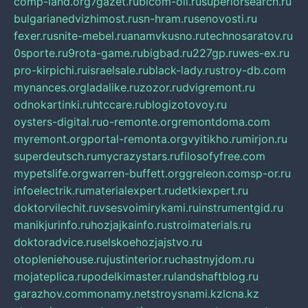
comp-land.org
7gazet.ru
bicom-oil.ru
superiorsearch.ru
bulgarianedvizhimost.ru
sn-hram.ru
senovosti.ru
fexer.ru
snite-mebel.ru
anamvkusno.ru
technosaratov.ru
0sporte.ru
9rota-game.ru
bigbad.ru
227gp.ru
wes-ex.ru
pro-kirpichi.ru
israelsale.ru
black-lady.ru
stroy-db.com
mynances.org
ladalike.ru
zozor.ru
dvigremont.ru
odnokartinki.ru
htccare.ru
blogizotovoy.ru
oysters-digital.ru
o-remonte.org
remontdoma.com
myremont.org
portal-remonta.org
vyitikho.ru
mirjon.ru
superdeutsch.ru
mycrazystars.ru
filosofyfree.com
mypetslife.org
warren-buffett.org
greleon.com
sp-or.ru
infoelectrik.ru
materialexpert.ru
detkiexpert.ru
doktorvilechit.ru
vsesvoimirykami.ru
instrumentgid.ru
manikjurinfo.ru
hozjajkainfo.ru
stroimaterials.ru
doktoradvice.ru
selskoehozjajstvo.ru
otopleniehouse.ru
justinterior.ru
chastnyjdom.ru
mojateplica.ru
podelkimaster.ru
landshaftblog.ru
garazhov.com
monamy.net
stroysnami.kz
lcna.kz