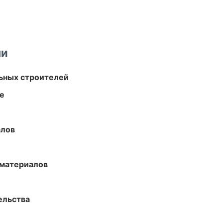
ми
ьных строителей
те
алов
 материалов
ельства