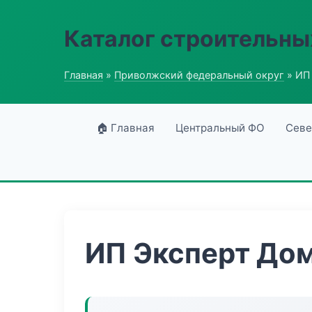
Каталог строительны
Главная
»
Приволжский федеральный округ
» ИП
🏠 Главная
Центральный ФО
Севе
ИП Эксперт До