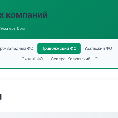
х компаний
 Эксперт Дом
ро-Западный ФО
Приволжский ФО
Уральский ФО
Южный ФО
Северо-Кавказский ФО
м