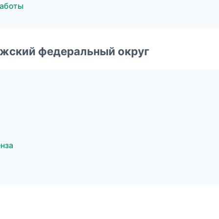
работы
лжский федеральный округ
нза