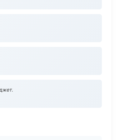
джет.