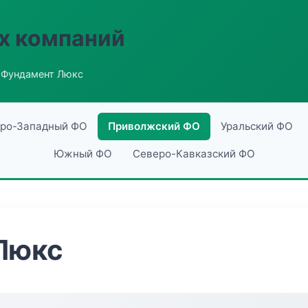
х компаний
 Фундамент Люкс
ро-Западный ФО
Приволжский ФО
Уральский ФО
Южный ФО
Северо-Кавказский ФО
Люкс