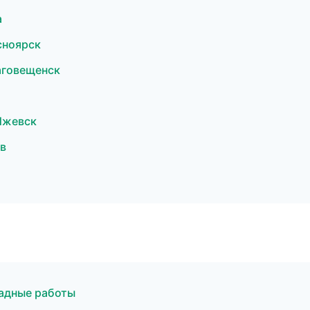
а
сноярск
аговещенск
Ижевск
в
адные работы