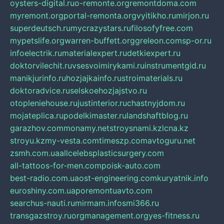
oysters-digital.ru
o-remonte.org
remontdoma.com
myremont.org
portal-remonta.org
vyitikho.ru
mirjon.ru
superdeutsch.ru
mycrazystars.ru
filosofyfree.com
mypetslife.org
warren-buffett.org
greleon.com
sp-or.ru
infoelectrik.ru
materialexpert.ru
detkiexpert.ru
doktorvilechit.ru
vsesvoimirykami.ru
instrumentgid.ru
manikjurinfo.ru
hozjajkainfo.ru
stroimaterials.ru
doktoradvice.ru
selskoehozjajstvo.ru
otopleniehouse.ru
justinterior.ru
chastnyjdom.ru
mojateplica.ru
podelkimaster.ru
landshaftblog.ru
garazhov.com
monamy.net
stroysnami.kz
lcna.kz
stroyu.kz
my-vesta.com
timeszp.com
avtoguru.net
zsmh.com.ua
allcelebsplasticsurgery.com
all-tattoos-for-men.com
poisk-auto.com
best-radio.com.ua
ost-engineering.com
kuryatnik.info
euroshiny.com.ua
poremontuavto.com
searchus-nauti.ru
mirmam.info
smi366.ru
transgazstroy.ru
orgmanagement.org
yes-fitness.ru