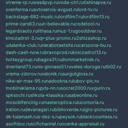
xtreme-rp.ru
wasdpvp.ru
voda-otri.ru
tishinapve.ru
orenferma.ru
avtoservis-avgust.ru
lord-tv.ru
backstage-682-music.ru
lordfilm7.ru
lordfilm13.ru
prime-cars63.ru
un-believable.ru
codetool.ru
legardoauto.ru
lithasa.ru
muz-1.ru
gooddver.ru
kinozadrot-3.ru
qr-plus-promo.ru
2shizashop.ru
udalenka-club.ru
nerabotaetsite.ru
carszona-bu.ru
dash-cash-now.ru
bravoprod.ru
kinozadrot13.ru
hotteygroup.ru
bagira31.ru
dommarketnsk.ru
dveriland73.ru
nis-glonass51.ru
veles-doroga.ru
tb02.ru
vrema-zdorov.ru
velonik.ru
surgutgloss.ru
nike-air-max-95.ru
nadookna.ru
lubov-pic.ru
mobilreklama.ru
pds-nn.ru
socrat2000.ru
vgurin.ru
spksochi.ru
shkola-klassika.ru
sabeonline.ru
mosoblfencing.ru
masteroptica.ru
lucomoria.ru
iration.ru
devanagari.ru
biblioverde.ru
igro-pictures.ru
dk-tulamash.ru
s-dez-s.ru
peysok.ru
blackcountess.ru
asoftdoc.ru
scifichannel.ru
ocenka-appraisal.ru