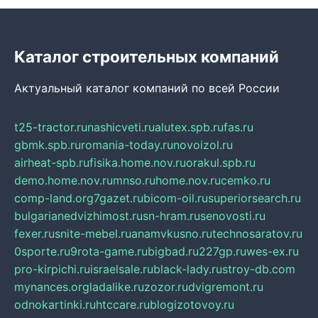
Каталог строительных компаний
Актуальный каталог компаний по всей России
t25-tractor.ru
nashicveti.ru
alutex.spb.ru
fas.ru
gbmk.spb.ru
romania-today.ru
novoizol.ru
airheat-spb.ru
fisika.home.nov.ru
orakul.spb.ru
demo.home.nov.ru
mnso.ru
home.nov.ru
cemko.ru
comp-land.org
7gazet.ru
bicom-oil.ru
superiorsearch.ru
bulgarianedvizhimost.ru
sn-hram.ru
senovosti.ru
fexer.ru
snite-mebel.ru
anamvkusno.ru
technosaratov.ru
0sporte.ru
9rota-game.ru
bigbad.ru
227gp.ru
wes-ex.ru
pro-kirpichi.ru
israelsale.ru
black-lady.ru
stroy-db.com
mynances.org
ladalike.ru
zozor.ru
dvigremont.ru
odnokartinki.ru
htccare.ru
blogizotovoy.ru