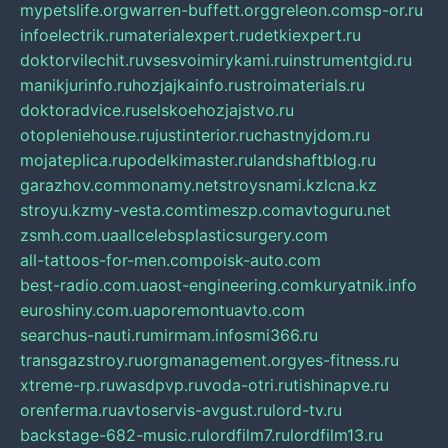
mypetslife.org
warren-buffett.org
greleon.com
sp-or.ru
infoelectrik.ru
materialexpert.ru
detkiexpert.ru
doktorvilechit.ru
vsesvoimirykami.ru
instrumentgid.ru
manikjurinfo.ru
hozjajkainfo.ru
stroimaterials.ru
doktoradvice.ru
selskoehozjajstvo.ru
otopleniehouse.ru
justinterior.ru
chastnyjdom.ru
mojateplica.ru
podelkimaster.ru
landshaftblog.ru
garazhov.com
monamy.net
stroysnami.kz
lcna.kz
stroyu.kz
my-vesta.com
timeszp.com
avtoguru.net
zsmh.com.ua
allcelebsplasticsurgery.com
all-tattoos-for-men.com
poisk-auto.com
best-radio.com.ua
ost-engineering.com
kuryatnik.info
euroshiny.com.ua
poremontuavto.com
searchus-nauti.ru
mirmam.info
smi366.ru
transgazstroy.ru
orgmanagement.org
yes-fitness.ru
xtreme-rp.ru
wasdpvp.ru
voda-otri.ru
tishinapve.ru
orenferma.ru
avtoservis-avgust.ru
lord-tv.ru
backstage-682-music.ru
lordfilm7.ru
lordfilm13.ru