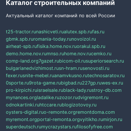
Каталог строительных компаний
Актуальный каталог компаний по всей России
t25-tractor.ru
nashicveti.ru
alutex.spb.ru
fas.ru
gbmk.spb.ru
romania-today.ru
novoizol.ru
airheat-spb.ru
fisika.home.nov.ru
orakul.spb.ru
demo.home.nov.ru
mnso.ru
home.nov.ru
cemko.ru
comp-land.org
7gazet.ru
bicom-oil.ru
superiorsearch.ru
bulgarianedvizhimost.ru
sn-hram.ru
senovosti.ru
fexer.ru
snite-mebel.ru
anamvkusno.ru
technosaratov.ru
0sporte.ru
9rota-game.ru
bigbad.ru
227gp.ru
wes-ex.ru
pro-kirpichi.ru
israelsale.ru
black-lady.ru
stroy-db.com
mynances.org
ladalike.ru
zozor.ru
dvigremont.ru
odnokartinki.ru
htccare.ru
blogizotovoy.ru
oysters-digital.ru
o-remonte.org
remontdoma.com
myremont.org
portal-remonta.org
vyitikho.ru
mirjon.ru
superdeutsch.ru
mycrazystars.ru
filosofyfree.com