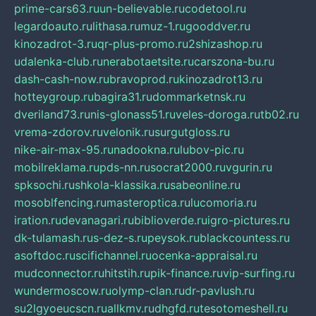
prime-cars63.ru
un-believable.ru
codetool.ru
legardoauto.ru
lithasa.ru
muz-1.ru
gooddver.ru
kinozadrot-3.ru
qr-plus-promo.ru
2shizashop.ru
udalenka-club.ru
nerabotaetsite.ru
carszona-bu.ru
dash-cash-now.ru
bravoprod.ru
kinozadrot13.ru
hotteygroup.ru
bagira31.ru
dommarketnsk.ru
dveriland73.ru
nis-glonass51.ru
veles-doroga.ru
tb02.ru
vrema-zdorov.ru
velonik.ru
surgutgloss.ru
nike-air-max-95.ru
nadookna.ru
lubov-pic.ru
mobilreklama.ru
pds-nn.ru
socrat2000.ru
vgurin.ru
spksochi.ru
shkola-klassika.ru
sabeonline.ru
mosoblfencing.ru
masteroptica.ru
lucomoria.ru
iration.ru
devanagari.ru
biblioverde.ru
igro-pictures.ru
dk-tulamash.ru
s-dez-s.ru
peysok.ru
blackcountess.ru
asoftdoc.ru
scifichannel.ru
ocenka-appraisal.ru
mudconnector.ru
hitstih.ru
pik-finance.ru
vip-surfing.ru
wundermoscow.ru
olymp-clan.ru
dr-pavlush.ru
su2lgyoeucscn.ru
allkmv.ru
dhgfd.ru
tesotomeshell.ru