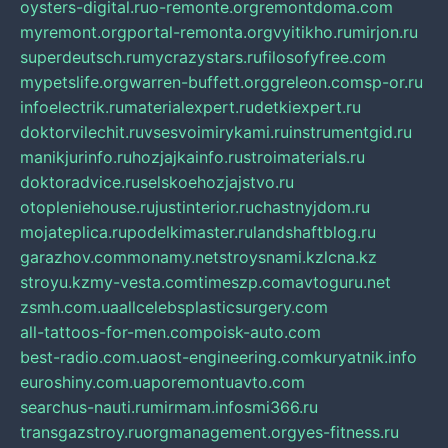
oysters-digital.ru
o-remonte.org
remontdoma.com
myremont.org
portal-remonta.org
vyitikho.ru
mirjon.ru
superdeutsch.ru
mycrazystars.ru
filosofyfree.com
mypetslife.org
warren-buffett.org
greleon.com
sp-or.ru
infoelectrik.ru
materialexpert.ru
detkiexpert.ru
doktorvilechit.ru
vsesvoimirykami.ru
instrumentgid.ru
manikjurinfo.ru
hozjajkainfo.ru
stroimaterials.ru
doktoradvice.ru
selskoehozjajstvo.ru
otopleniehouse.ru
justinterior.ru
chastnyjdom.ru
mojateplica.ru
podelkimaster.ru
landshaftblog.ru
garazhov.com
monamy.net
stroysnami.kz
lcna.kz
stroyu.kz
my-vesta.com
timeszp.com
avtoguru.net
zsmh.com.ua
allcelebsplasticsurgery.com
all-tattoos-for-men.com
poisk-auto.com
best-radio.com.ua
ost-engineering.com
kuryatnik.info
euroshiny.com.ua
poremontuavto.com
searchus-nauti.ru
mirmam.info
smi366.ru
transgazstroy.ru
orgmanagement.org
yes-fitness.ru