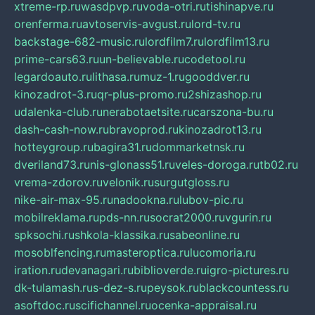
xtreme-rp.ru
wasdpvp.ru
voda-otri.ru
tishinapve.ru
orenferma.ru
avtoservis-avgust.ru
lord-tv.ru
backstage-682-music.ru
lordfilm7.ru
lordfilm13.ru
prime-cars63.ru
un-believable.ru
codetool.ru
legardoauto.ru
lithasa.ru
muz-1.ru
gooddver.ru
kinozadrot-3.ru
qr-plus-promo.ru
2shizashop.ru
udalenka-club.ru
nerabotaetsite.ru
carszona-bu.ru
dash-cash-now.ru
bravoprod.ru
kinozadrot13.ru
hotteygroup.ru
bagira31.ru
dommarketnsk.ru
dveriland73.ru
nis-glonass51.ru
veles-doroga.ru
tb02.ru
vrema-zdorov.ru
velonik.ru
surgutgloss.ru
nike-air-max-95.ru
nadookna.ru
lubov-pic.ru
mobilreklama.ru
pds-nn.ru
socrat2000.ru
vgurin.ru
spksochi.ru
shkola-klassika.ru
sabeonline.ru
mosoblfencing.ru
masteroptica.ru
lucomoria.ru
iration.ru
devanagari.ru
biblioverde.ru
igro-pictures.ru
dk-tulamash.ru
s-dez-s.ru
peysok.ru
blackcountess.ru
asoftdoc.ru
scifichannel.ru
ocenka-appraisal.ru