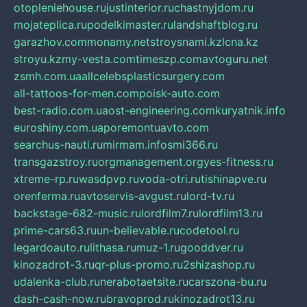
otopleniehouse.ru
justinterior.ru
chastnyjdom.ru
mojateplica.ru
podelkimaster.ru
landshaftblog.ru
garazhov.com
monamy.net
stroysnami.kz
lcna.kz
stroyu.kz
my-vesta.com
timeszp.com
avtoguru.net
zsmh.com.ua
allcelebsplasticsurgery.com
all-tattoos-for-men.com
poisk-auto.com
best-radio.com.ua
ost-engineering.com
kuryatnik.info
euroshiny.com.ua
poremontuavto.com
searchus-nauti.ru
mirmam.info
smi366.ru
transgazstroy.ru
orgmanagement.org
yes-fitness.ru
xtreme-rp.ru
wasdpvp.ru
voda-otri.ru
tishinapve.ru
orenferma.ru
avtoservis-avgust.ru
lord-tv.ru
backstage-682-music.ru
lordfilm7.ru
lordfilm13.ru
prime-cars63.ru
un-believable.ru
codetool.ru
legardoauto.ru
lithasa.ru
muz-1.ru
gooddver.ru
kinozadrot-3.ru
qr-plus-promo.ru
2shizashop.ru
udalenka-club.ru
nerabotaetsite.ru
carszona-bu.ru
dash-cash-now.ru
bravoprod.ru
kinozadrot13.ru