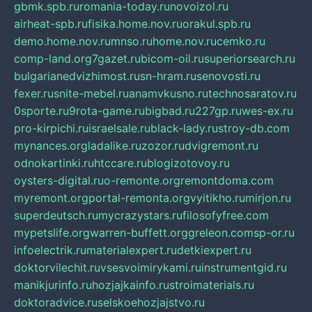
gbmk.spb.ru
romania-today.ru
novoizol.ru
airheat-spb.ru
fisika.home.nov.ru
orakul.spb.ru
demo.home.nov.ru
mnso.ru
home.nov.ru
cemko.ru
comp-land.org
7gazet.ru
bicom-oil.ru
superiorsearch.ru
bulgarianedvizhimost.ru
sn-hram.ru
senovosti.ru
fexer.ru
snite-mebel.ru
anamvkusno.ru
technosaratov.ru
0sporte.ru
9rota-game.ru
bigbad.ru
227gp.ru
wes-ex.ru
pro-kirpichi.ru
israelsale.ru
black-lady.ru
stroy-db.com
mynances.org
ladalike.ru
zozor.ru
dvigremont.ru
odnokartinki.ru
htccare.ru
blogizotovoy.ru
oysters-digital.ru
o-remonte.org
remontdoma.com
myremont.org
portal-remonta.org
vyitikho.ru
mirjon.ru
superdeutsch.ru
mycrazystars.ru
filosofyfree.com
mypetslife.org
warren-buffett.org
greleon.com
sp-or.ru
infoelectrik.ru
materialexpert.ru
detkiexpert.ru
doktorvilechit.ru
vsesvoimirykami.ru
instrumentgid.ru
manikjurinfo.ru
hozjajkainfo.ru
stroimaterials.ru
doktoradvice.ru
selskoehozjajstvo.ru