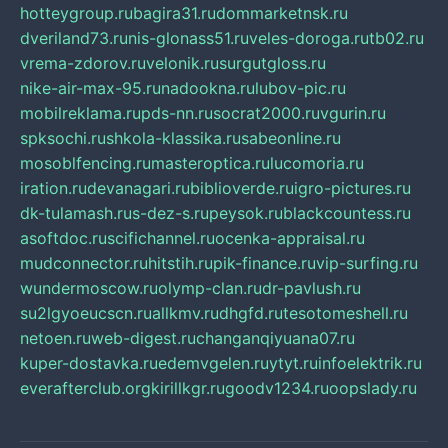
hotteygroup.ru
bagira31.ru
dommarketnsk.ru
dveriland73.ru
nis-glonass51.ru
veles-doroga.ru
tb02.ru
vrema-zdorov.ru
velonik.ru
surgutgloss.ru
nike-air-max-95.ru
nadookna.ru
lubov-pic.ru
mobilreklama.ru
pds-nn.ru
socrat2000.ru
vgurin.ru
spksochi.ru
shkola-klassika.ru
sabeonline.ru
mosoblfencing.ru
masteroptica.ru
lucomoria.ru
iration.ru
devanagari.ru
biblioverde.ru
igro-pictures.ru
dk-tulamash.ru
s-dez-s.ru
peysok.ru
blackcountess.ru
asoftdoc.ru
scifichannel.ru
ocenka-appraisal.ru
mudconnector.ru
hitstih.ru
pik-finance.ru
vip-surfing.ru
wundermoscow.ru
olymp-clan.ru
dr-pavlush.ru
su2lgyoeucscn.ru
allkmv.ru
dhgfd.ru
tesotomeshell.ru
netoen.ru
web-digest.ru
changanqiyuana07.ru
kuper-dostavka.ru
edemvgelen.ru
ytyt.ru
infoelektrik.ru
everafterclub.org
kirillkgr.ru
goodv1234.ru
oopslady.ru