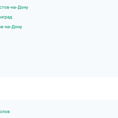
стов-на-Дону
нград
ов-на-Дону
полов