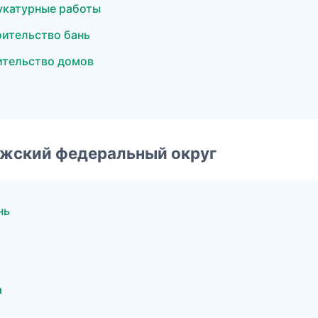
укатурные работы
ительство бань
ительство домов
лжский федеральный округ
нь
а