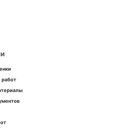
ми
енки
 работ
атериалы
ументов
бот