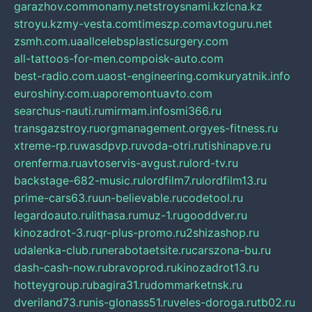
garazhov.com
monamy.net
stroysnami.kz
lcna.kz
stroyu.kz
my-vesta.com
timeszp.com
avtoguru.net
zsmh.com.ua
allcelebsplasticsurgery.com
all-tattoos-for-men.com
poisk-auto.com
best-radio.com.ua
ost-engineering.com
kuryatnik.info
euroshiny.com.ua
poremontuavto.com
searchus-nauti.ru
mirmam.info
smi366.ru
transgazstroy.ru
orgmanagement.org
yes-fitness.ru
xtreme-rp.ru
wasdpvp.ru
voda-otri.ru
tishinapve.ru
orenferma.ru
avtoservis-avgust.ru
lord-tv.ru
backstage-682-music.ru
lordfilm7.ru
lordfilm13.ru
prime-cars63.ru
un-believable.ru
codetool.ru
legardoauto.ru
lithasa.ru
muz-1.ru
gooddver.ru
kinozadrot-3.ru
qr-plus-promo.ru
2shizashop.ru
udalenka-club.ru
nerabotaetsite.ru
carszona-bu.ru
dash-cash-now.ru
bravoprod.ru
kinozadrot13.ru
hotteygroup.ru
bagira31.ru
dommarketnsk.ru
dveriland73.ru
nis-glonass51.ru
veles-doroga.ru
tb02.ru