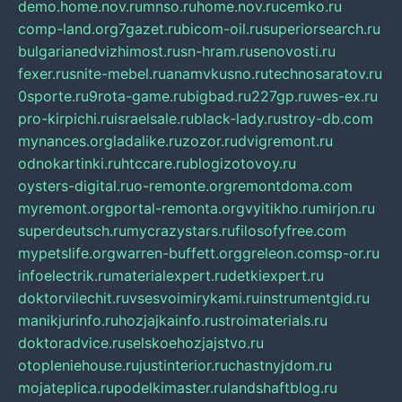
demo.home.nov.ru
mnso.ru
home.nov.ru
cemko.ru
comp-land.org
7gazet.ru
bicom-oil.ru
superiorsearch.ru
bulgarianedvizhimost.ru
sn-hram.ru
senovosti.ru
fexer.ru
snite-mebel.ru
anamvkusno.ru
technosaratov.ru
0sporte.ru
9rota-game.ru
bigbad.ru
227gp.ru
wes-ex.ru
pro-kirpichi.ru
israelsale.ru
black-lady.ru
stroy-db.com
mynances.org
ladalike.ru
zozor.ru
dvigremont.ru
odnokartinki.ru
htccare.ru
blogizotovoy.ru
oysters-digital.ru
o-remonte.org
remontdoma.com
myremont.org
portal-remonta.org
vyitikho.ru
mirjon.ru
superdeutsch.ru
mycrazystars.ru
filosofyfree.com
mypetslife.org
warren-buffett.org
greleon.com
sp-or.ru
infoelectrik.ru
materialexpert.ru
detkiexpert.ru
doktorvilechit.ru
vsesvoimirykami.ru
instrumentgid.ru
manikjurinfo.ru
hozjajkainfo.ru
stroimaterials.ru
doktoradvice.ru
selskoehozjajstvo.ru
otopleniehouse.ru
justinterior.ru
chastnyjdom.ru
mojateplica.ru
podelkimaster.ru
landshaftblog.ru