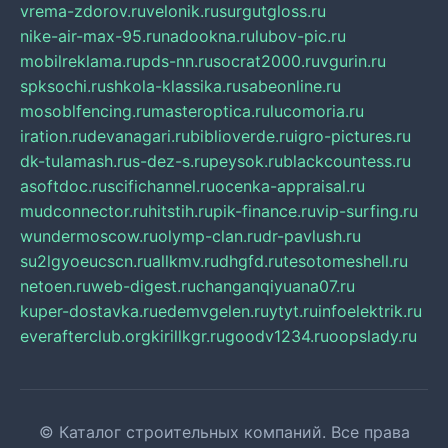
vrema-zdorov.ru
velonik.ru
surgutgloss.ru
nike-air-max-95.ru
nadookna.ru
lubov-pic.ru
mobilreklama.ru
pds-nn.ru
socrat2000.ru
vgurin.ru
spksochi.ru
shkola-klassika.ru
sabeonline.ru
mosoblfencing.ru
masteroptica.ru
lucomoria.ru
iration.ru
devanagari.ru
biblioverde.ru
igro-pictures.ru
dk-tulamash.ru
s-dez-s.ru
peysok.ru
blackcountess.ru
asoftdoc.ru
scifichannel.ru
ocenka-appraisal.ru
mudconnector.ru
hitstih.ru
pik-finance.ru
vip-surfing.ru
wundermoscow.ru
olymp-clan.ru
dr-pavlush.ru
su2lgyoeucscn.ru
allkmv.ru
dhgfd.ru
tesotomeshell.ru
netoen.ru
web-digest.ru
changanqiyuana07.ru
kuper-dostavka.ru
edemvgelen.ru
ytyt.ru
infoelektrik.ru
everafterclub.org
kirillkgr.ru
goodv1234.ru
oopslady.ru
© Каталог строительных компаний. Все права