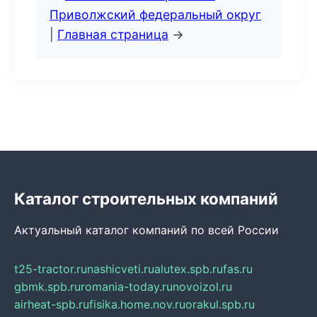
Приволжский федеральный округ
|
Главная страница
→
Каталог строительных компаний
Актуальный каталог компаний по всей России
t25-tractor.ru
nashicveti.ru
alutex.spb.ru
fas.ru
gbmk.spb.ru
romania-today.ru
novoizol.ru
airheat-spb.ru
fisika.home.nov.ru
orakul.spb.ru