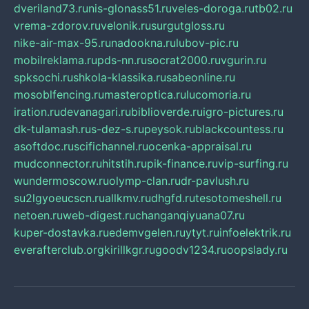
dveriland73.ru
nis-glonass51.ru
veles-doroga.ru
tb02.ru
vrema-zdorov.ru
velonik.ru
surgutgloss.ru
nike-air-max-95.ru
nadookna.ru
lubov-pic.ru
mobilreklama.ru
pds-nn.ru
socrat2000.ru
vgurin.ru
spksochi.ru
shkola-klassika.ru
sabeonline.ru
mosoblfencing.ru
masteroptica.ru
lucomoria.ru
iration.ru
devanagari.ru
biblioverde.ru
igro-pictures.ru
dk-tulamash.ru
s-dez-s.ru
peysok.ru
blackcountess.ru
asoftdoc.ru
scifichannel.ru
ocenka-appraisal.ru
mudconnector.ru
hitstih.ru
pik-finance.ru
vip-surfing.ru
wundermoscow.ru
olymp-clan.ru
dr-pavlush.ru
su2lgyoeucscn.ru
allkmv.ru
dhgfd.ru
tesotomeshell.ru
netoen.ru
web-digest.ru
changanqiyuana07.ru
kuper-dostavka.ru
edemvgelen.ru
ytyt.ru
infoelektrik.ru
everafterclub.org
kirillkgr.ru
goodv1234.ru
oopslady.ru