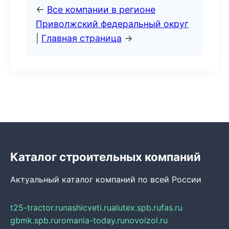
←
Все компании в регионе
Приволжский федеральный округ
|
Главная страница
→
Каталог строительных компаний
Актуальный каталог компаний по всей России
t25-tractor.ru
nashicveti.ru
alutex.spb.ru
fas.ru
gbmk.spb.ru
romania-today.ru
novoizol.ru