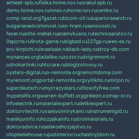
airheat-spb.ru
fisika.home.nov.ru
orakul.spb.ru
demo.home.nov.ru
mnso.ru
home.nov.ru
cemko.ru
comp-land.org
7gazet.ru
bicom-oil.ru
superiorsearch.ru
bulgarianedvizhimost.ru
sn-hram.ru
senovosti.ru
fexer.ru
snite-mebel.ru
anamvkusno.ru
technosaratov.ru
0sporte.ru
9rota-game.ru
bigbad.ru
227gp.ru
wes-ex.ru
pro-kirpichi.ru
israelsale.ru
black-lady.ru
stroy-db.com
mynances.org
ladalike.ru
zozor.ru
dvigremont.ru
odnokartinki.ru
htccare.ru
blogizotovoy.ru
oysters-digital.ru
o-remonte.org
remontdoma.com
myremont.org
portal-remonta.org
vyitikho.ru
mirjon.ru
superdeutsch.ru
mycrazystars.ru
filosofyfree.com
mypetslife.org
warren-buffett.org
greleon.com
sp-or.ru
infoelectrik.ru
materialexpert.ru
detkiexpert.ru
doktorvilechit.ru
vsesvoimirykami.ru
instrumentgid.ru
manikjurinfo.ru
hozjajkainfo.ru
stroimaterials.ru
doktoradvice.ru
selskoehozjajstvo.ru
otopleniehouse.ru
justinterior.ru
chastnyjdom.ru