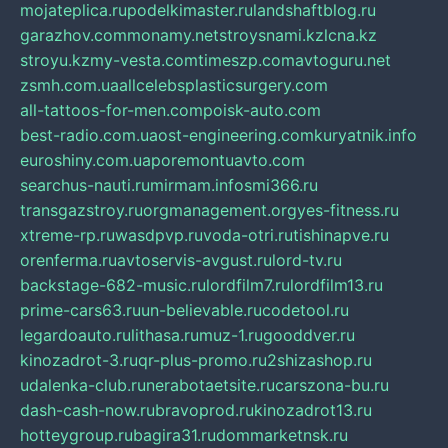
mojateplica.ru
podelkimaster.ru
landshaftblog.ru
garazhov.com
monamy.net
stroysnami.kz
lcna.kz
stroyu.kz
my-vesta.com
timeszp.com
avtoguru.net
zsmh.com.ua
allcelebsplasticsurgery.com
all-tattoos-for-men.com
poisk-auto.com
best-radio.com.ua
ost-engineering.com
kuryatnik.info
euroshiny.com.ua
poremontuavto.com
searchus-nauti.ru
mirmam.info
smi366.ru
transgazstroy.ru
orgmanagement.org
yes-fitness.ru
xtreme-rp.ru
wasdpvp.ru
voda-otri.ru
tishinapve.ru
orenferma.ru
avtoservis-avgust.ru
lord-tv.ru
backstage-682-music.ru
lordfilm7.ru
lordfilm13.ru
prime-cars63.ru
un-believable.ru
codetool.ru
legardoauto.ru
lithasa.ru
muz-1.ru
gooddver.ru
kinozadrot-3.ru
qr-plus-promo.ru
2shizashop.ru
udalenka-club.ru
nerabotaetsite.ru
carszona-bu.ru
dash-cash-now.ru
bravoprod.ru
kinozadrot13.ru
hotteygroup.ru
bagira31.ru
dommarketnsk.ru