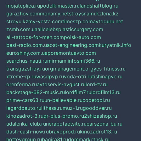
mojateplica.ru
podelkimaster.ru
landshaftblog.ru
garazhov.com
monamy.net
stroysnami.kz
lcna.kz
stroyu.kz
my-vesta.com
timeszp.com
avtoguru.net
zsmh.com.ua
allcelebsplasticsurgery.com
all-tattoos-for-men.com
poisk-auto.com
best-radio.com.ua
ost-engineering.com
kuryatnik.info
euroshiny.com.ua
poremontuavto.com
searchus-nauti.ru
mirmam.info
smi366.ru
transgazstroy.ru
orgmanagement.org
yes-fitness.ru
xtreme-rp.ru
wasdpvp.ru
voda-otri.ru
tishinapve.ru
orenferma.ru
avtoservis-avgust.ru
lord-tv.ru
backstage-682-music.ru
lordfilm7.ru
lordfilm13.ru
prime-cars63.ru
un-believable.ru
codetool.ru
legardoauto.ru
lithasa.ru
muz-1.ru
gooddver.ru
kinozadrot-3.ru
qr-plus-promo.ru
2shizashop.ru
udalenka-club.ru
nerabotaetsite.ru
carszona-bu.ru
dash-cash-now.ru
bravoprod.ru
kinozadrot13.ru
hotteygroup.ru
bagira31.ru
dommarketnsk.ru