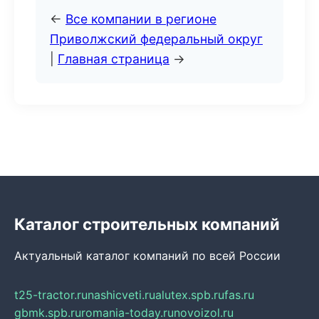
←
Все компании в регионе
Приволжский федеральный округ
|
Главная страница
→
Каталог строительных компаний
Актуальный каталог компаний по всей России
t25-tractor.ru
nashicveti.ru
alutex.spb.ru
fas.ru
gbmk.spb.ru
romania-today.ru
novoizol.ru