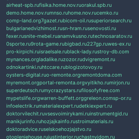
airheat-spb.ru
fisika.home.nov.ru
orakul.spb.ru
demo.home.nov.ru
mnso.ru
home.nov.ru
cemko.ru
comp-land.org
7gazet.ru
bicom-oil.ru
superiorsearch.ru
bulgarianedvizhimost.ru
sn-hram.ru
senovosti.ru
fexer.ru
snite-mebel.ru
anamvkusno.ru
technosaratov.ru
0sporte.ru
9rota-game.ru
bigbad.ru
227gp.ru
wes-ex.ru
pro-kirpichi.ru
israelsale.ru
black-lady.ru
stroy-db.com
mynances.org
ladalike.ru
zozor.ru
dvigremont.ru
odnokartinki.ru
htccare.ru
blogizotovoy.ru
oysters-digital.ru
o-remonte.org
remontdoma.com
myremont.org
portal-remonta.org
vyitikho.ru
mirjon.ru
superdeutsch.ru
mycrazystars.ru
filosofyfree.com
mypetslife.org
warren-buffett.org
greleon.com
sp-or.ru
infoelectrik.ru
materialexpert.ru
detkiexpert.ru
doktorvilechit.ru
vsesvoimirykami.ru
instrumentgid.ru
manikjurinfo.ru
hozjajkainfo.ru
stroimaterials.ru
doktoradvice.ru
selskoehozjajstvo.ru
otopleniehouse.ru
justinterior.ru
chastnyjdom.ru