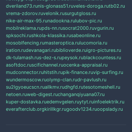
dveriland73.ru
nis-glonass51.ru
veles-doroga.ru
tb02.ru
vrema-zdorov.ru
velonik.ru
surgutgloss.ru
nike-air-max-95.ru
nadookna.ru
lubov-pic.ru
mobilreklama.ru
pds-nn.ru
socrat2000.ru
vgurin.ru
spksochi.ru
shkola-klassika.ru
sabeonline.ru
mosoblfencing.ru
masteroptica.ru
lucomoria.ru
iration.ru
devanagari.ru
biblioverde.ru
igro-pictures.ru
dk-tulamash.ru
s-dez-s.ru
peysok.ru
blackcountess.ru
asoftdoc.ru
scifichannel.ru
ocenka-appraisal.ru
mudconnector.ru
hitstih.ru
pik-finance.ru
vip-surfing.ru
wundermoscow.ru
olymp-clan.ru
dr-pavlush.ru
su2lgyoeucscn.ru
allkmv.ru
dhgfd.ru
tesotomeshell.ru
netoen.ru
web-digest.ru
changanqiyuana07.ru
kuper-dostavka.ru
edemvgelen.ru
ytyt.ru
infoelektrik.ru
everafterclub.org
kirillkgr.ru
goodv1234.ru
oopslady.ru