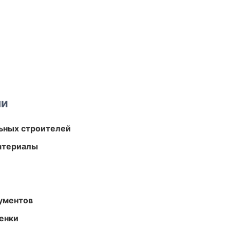
ми
ьных строителей
атериалы
ументов
енки