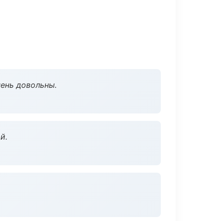
чень довольны.
й.