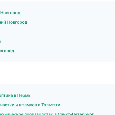
 Новгород
ний Новгород
а
вгород
 оптика в Пермь
снастки и штампов в Тольятти
ехническое производство в Санкт-Петербург