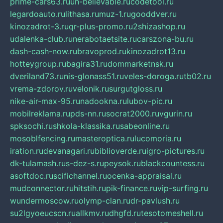
prime-cars63.ru
un-believable.ru
codetool.ru
legardoauto.ru
lithasa.ru
muz-1.ru
gooddver.ru
kinozadrot-3.ru
qr-plus-promo.ru
2shizashop.ru
udalenka-club.ru
nerabotaetsite.ru
carszona-bu.ru
dash-cash-now.ru
bravoprod.ru
kinozadrot13.ru
hotteygroup.ru
bagira31.ru
dommarketnsk.ru
dveriland73.ru
nis-glonass51.ru
veles-doroga.ru
tb02.ru
vrema-zdorov.ru
velonik.ru
surgutgloss.ru
nike-air-max-95.ru
nadookna.ru
lubov-pic.ru
mobilreklama.ru
pds-nn.ru
socrat2000.ru
vgurin.ru
spksochi.ru
shkola-klassika.ru
sabeonline.ru
mosoblfencing.ru
masteroptica.ru
lucomoria.ru
iration.ru
devanagari.ru
biblioverde.ru
igro-pictures.ru
dk-tulamash.ru
s-dez-s.ru
peysok.ru
blackcountess.ru
asoftdoc.ru
scifichannel.ru
ocenka-appraisal.ru
mudconnector.ru
hitstih.ru
pik-finance.ru
vip-surfing.ru
wundermoscow.ru
olymp-clan.ru
dr-pavlush.ru
su2lgyoeucscn.ru
allkmv.ru
dhgfd.ru
tesotomeshell.ru