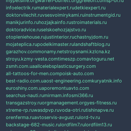
mypetslife.org
warren-buffett.org
greleon.com
sp-or.ru
infoelectrik.ru
materialexpert.ru
detkiexpert.ru
doktorvilechit.ru
vsesvoimirykami.ru
instrumentgid.ru
manikjurinfo.ru
hozjajkainfo.ru
stroimaterials.ru
doktoradvice.ru
selskoehozjajstvo.ru
otopleniehouse.ru
justinterior.ru
chastnyjdom.ru
mojateplica.ru
podelkimaster.ru
landshaftblog.ru
garazhov.com
monamy.net
stroysnami.kz
lcna.kz
stroyu.kz
my-vesta.com
timeszp.com
avtoguru.net
zsmh.com.ua
allcelebsplasticsurgery.com
all-tattoos-for-men.com
poisk-auto.com
best-radio.com.ua
ost-engineering.com
kuryatnik.info
euroshiny.com.ua
poremontuavto.com
searchus-nauti.ru
mirmam.info
smi366.ru
transgazstroy.ru
orgmanagement.org
yes-fitness.ru
xtreme-rp.ru
wasdpvp.ru
voda-otri.ru
tishinapve.ru
orenferma.ru
avtoservis-avgust.ru
lord-tv.ru
backstage-682-music.ru
lordfilm7.ru
lordfilm13.ru