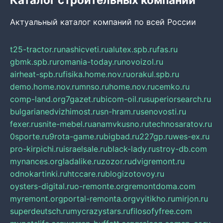
Актуальный каталог компаний по всей России
t25-tractor.ru
nashicveti.ru
alutex.spb.ru
fas.ru
gbmk.spb.ru
romania-today.ru
novoizol.ru
airheat-spb.ru
fisika.home.nov.ru
orakul.spb.ru
demo.home.nov.ru
mnso.ru
home.nov.ru
cemko.ru
comp-land.org
7gazet.ru
bicom-oil.ru
superiorsearch.ru
bulgarianedvizhimost.ru
sn-hram.ru
senovosti.ru
fexer.ru
snite-mebel.ru
anamvkusno.ru
technosaratov.ru
0sporte.ru
9rota-game.ru
bigbad.ru
227gp.ru
wes-ex.ru
pro-kirpichi.ru
israelsale.ru
black-lady.ru
stroy-db.com
mynances.org
ladalike.ru
zozor.ru
dvigremont.ru
odnokartinki.ru
htccare.ru
blogizotovoy.ru
oysters-digital.ru
o-remonte.org
remontdoma.com
myremont.org
portal-remonta.org
vyitikho.ru
mirjon.ru
superdeutsch.ru
mycrazystars.ru
filosofyfree.com