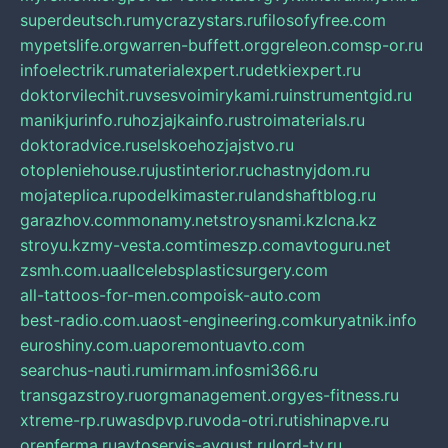
superdeutsch.ru
mycrazystars.ru
filosofyfree.com
mypetslife.org
warren-buffett.org
greleon.com
sp-or.ru
infoelectrik.ru
materialexpert.ru
detkiexpert.ru
doktorvilechit.ru
vsesvoimirykami.ru
instrumentgid.ru
manikjurinfo.ru
hozjajkainfo.ru
stroimaterials.ru
doktoradvice.ru
selskoehozjajstvo.ru
otopleniehouse.ru
justinterior.ru
chastnyjdom.ru
mojateplica.ru
podelkimaster.ru
landshaftblog.ru
garazhov.com
monamy.net
stroysnami.kz
lcna.kz
stroyu.kz
my-vesta.com
timeszp.com
avtoguru.net
zsmh.com.ua
allcelebsplasticsurgery.com
all-tattoos-for-men.com
poisk-auto.com
best-radio.com.ua
ost-engineering.com
kuryatnik.info
euroshiny.com.ua
poremontuavto.com
searchus-nauti.ru
mirmam.info
smi366.ru
transgazstroy.ru
orgmanagement.org
yes-fitness.ru
xtreme-rp.ru
wasdpvp.ru
voda-otri.ru
tishinapve.ru
orenferma.ru
avtoservis-avgust.ru
lord-tv.ru