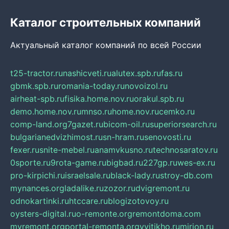
Каталог строительных компаний
Актуальный каталог компаний по всей России
t25-tractor.ru
nashicveti.ru
alutex.spb.ru
fas.ru
gbmk.spb.ru
romania-today.ru
novoizol.ru
airheat-spb.ru
fisika.home.nov.ru
orakul.spb.ru
demo.home.nov.ru
mnso.ru
home.nov.ru
cemko.ru
comp-land.org
7gazet.ru
bicom-oil.ru
superiorsearch.ru
bulgarianedvizhimost.ru
sn-hram.ru
senovosti.ru
fexer.ru
snite-mebel.ru
anamvkusno.ru
technosaratov.ru
0sporte.ru
9rota-game.ru
bigbad.ru
227gp.ru
wes-ex.ru
pro-kirpichi.ru
israelsale.ru
black-lady.ru
stroy-db.com
mynances.org
ladalike.ru
zozor.ru
dvigremont.ru
odnokartinki.ru
htccare.ru
blogizotovoy.ru
oysters-digital.ru
o-remonte.org
remontdoma.com
myremont.org
portal-remonta.org
vyitikho.ru
mirjon.ru