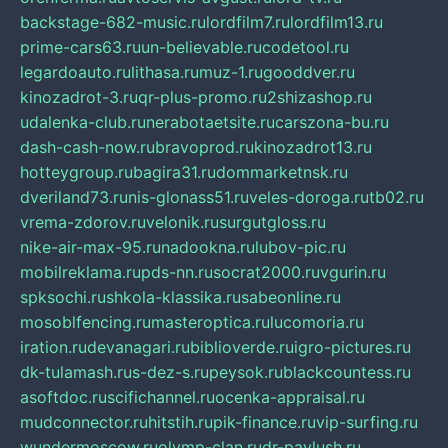
backstage-682-music.ru
lordfilm7.ru
lordfilm13.ru
prime-cars63.ru
un-believable.ru
codetool.ru
legardoauto.ru
lithasa.ru
muz-1.ru
gooddver.ru
kinozadrot-3.ru
qr-plus-promo.ru
2shizashop.ru
udalenka-club.ru
nerabotaetsite.ru
carszona-bu.ru
dash-cash-now.ru
bravoprod.ru
kinozadrot13.ru
hotteygroup.ru
bagira31.ru
dommarketnsk.ru
dveriland73.ru
nis-glonass51.ru
veles-doroga.ru
tb02.ru
vrema-zdorov.ru
velonik.ru
surgutgloss.ru
nike-air-max-95.ru
nadookna.ru
lubov-pic.ru
mobilreklama.ru
pds-nn.ru
socrat2000.ru
vgurin.ru
spksochi.ru
shkola-klassika.ru
sabeonline.ru
mosoblfencing.ru
masteroptica.ru
lucomoria.ru
iration.ru
devanagari.ru
biblioverde.ru
igro-pictures.ru
dk-tulamash.ru
s-dez-s.ru
peysok.ru
blackcountess.ru
asoftdoc.ru
scifichannel.ru
ocenka-appraisal.ru
mudconnector.ru
hitstih.ru
pik-finance.ru
vip-surfing.ru
wundermoscow.ru
olymp-clan.ru
dr-pavlush.ru